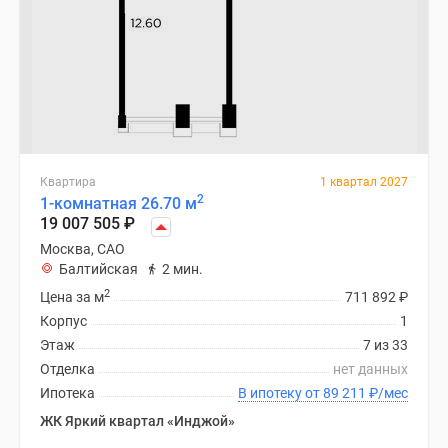
Квартира
1 квартал 2027
2
1-комнатная 26.70 м
19 007 505
₽
Москва, САО
Балтийская
2 мин.
2
Цена за м
711 892
₽
Корпус
1
Этаж
7 из 33
Отделка
нет данных
Ипотека
В ипотеку от 89 211
₽
/мес
ЖК Яркий квартал «Инджой»