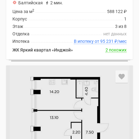
Балтийская
2 мин.
2
Цена за м
588 122
₽
Корпус
1
Этаж
3 из 8
Отделка
нет данных
Ипотека
В ипотеку от 95 231
₽
/мес
ЖК Яркий квартал «Инджой»
2 похожих