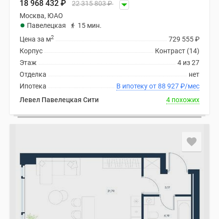
18 968 432
₽
22 315 803
₽
Москва, ЮАО
Павелецкая
15 мин.
2
Цена за м
729 555
₽
Корпус
Контраст (14)
Этаж
4 из 27
Отделка
нет
Ипотека
В ипотеку от 88 927
₽
/мес
Левел Павелецкая Сити
4 похожих