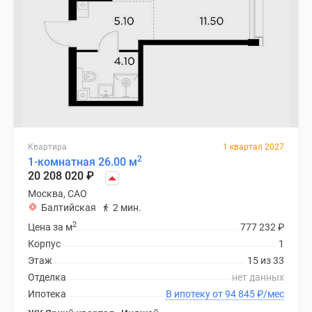
Квартира
1 квартал 2027
2
1-комнатная 26.00 м
20 208 020
₽
Москва, САО
Балтийская
2 мин.
2
Цена за м
777 232
₽
Корпус
1
Этаж
15 из 33
Отделка
нет данных
Ипотека
В ипотеку от 94 845
₽
/мес