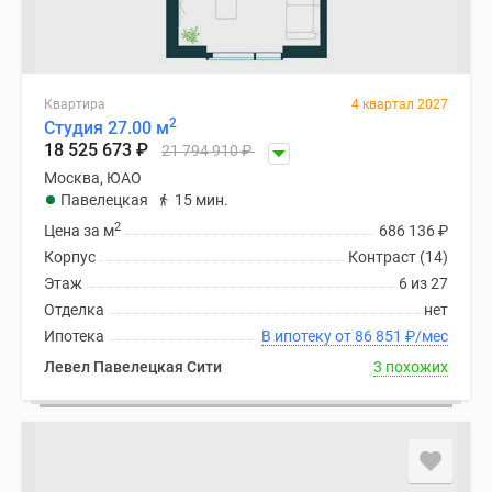
Квартира
4 квартал 2027
2
Студия 27.00 м
18 525 673
₽
21 794 910
₽
Москва, ЮАО
Павелецкая
15 мин.
2
Цена за м
686 136
₽
Корпус
Контраст (14)
Этаж
6 из 27
Отделка
нет
Ипотека
В ипотеку от 86 851
₽
/мес
Левел Павелецкая Сити
3 похожих