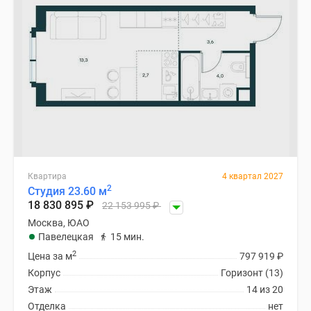
Квартира
4 квартал 2027
2
Студия 23.60 м
18 830 895
₽
22 153 995
₽
Москва, ЮАО
Павелецкая
15 мин.
2
Цена за м
797 919
₽
Корпус
Горизонт (13)
Этаж
14 из 20
Отделка
нет