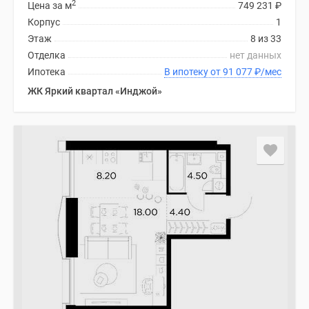
2
Цена за м
749 231
₽
Корпус
1
Этаж
8 из 33
Отделка
нет данных
Ипотека
В ипотеку от 91 077
₽
/мес
ЖК Яркий квартал «Инджой»