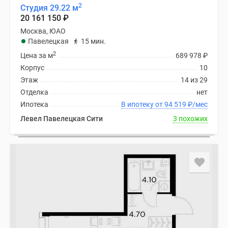
2
Студия 29.22 м
20 161 150
₽
Москва, ЮАО
Павелецкая
15 мин.
2
Цена за м
689 978
₽
Корпус
10
Этаж
14 из 29
Отделка
нет
Ипотека
В ипотеку от 94 519
₽
/мес
Левел Павелецкая Сити
3 похожих