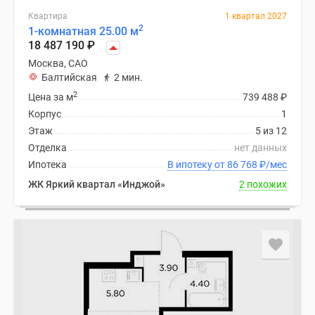
Квартира
1 квартал 2027
2
1-комнатная 25.00 м
18 487 190
₽
Москва, САО
Балтийская
2 мин.
2
Цена за м
739 488
₽
Корпус
1
Этаж
5 из 12
Отделка
нет данных
Ипотека
В ипотеку от 86 768
₽
/мес
ЖК Яркий квартал «Инджой»
2 похожих