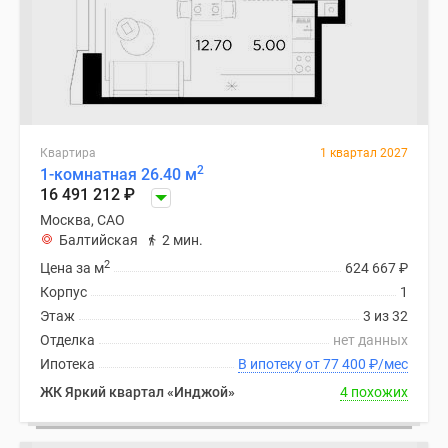
Квартира
1 квартал 2027
2
1-комнатная 26.40 м
16 491 212
₽
Москва, САО
Балтийская
2 мин.
2
Цена за м
624 667
₽
Корпус
1
Этаж
3 из 32
Отделка
нет данных
Ипотека
В ипотеку от 77 400
₽
/мес
ЖК Яркий квартал «Инджой»
4 похожих