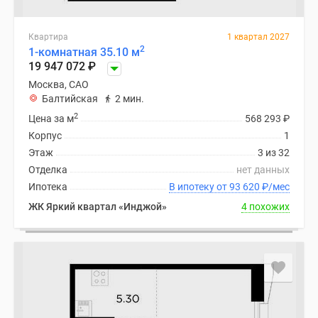
Квартира
1 квартал 2027
2
1-комнатная 35.10 м
19 947 072
₽
Москва, САО
Балтийская
2 мин.
2
Цена за м
568 293
₽
Корпус
1
Этаж
3 из 32
Отделка
нет данных
Ипотека
В ипотеку от 93 620
₽
/мес
ЖК Яркий квартал «Инджой»
4 похожих