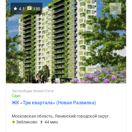
4.1
130
Застройщик ИнвестСити
Сдан
ЖК «Три квартала» (Новая Развилка)
Московская область, Ленинский городской округ
Зябликово
44 мин.