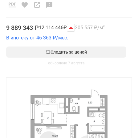
9 889 343
₽
12 114 446
₽
205 557
₽
/м
2
В ипотеку от
46 363
₽
/мес.
Следить за ценой
обновлено 7 августа