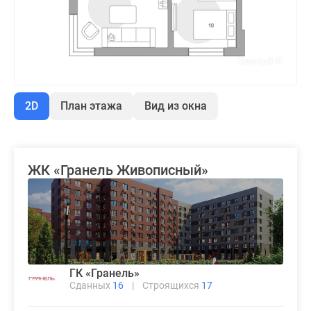
2D
План этажа
Вид из окна
ЖК «Гранель Живописный»
ГК «Гранель»
Сданных
16
|
Строящихся
17