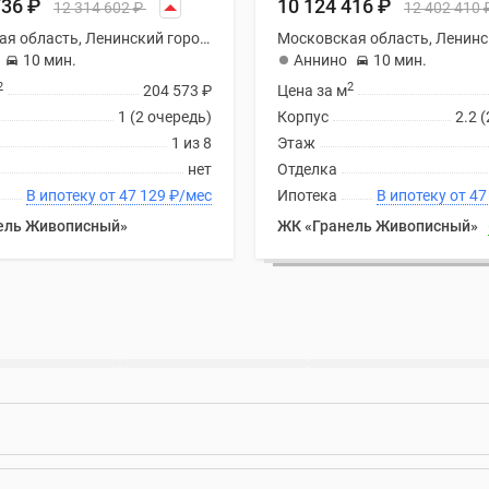
736
₽
10 124 416
₽
12 314 602
₽
12 402 410
Московская область, Ленинский городской округ
10 мин.
Аннино
10 мин.
2
2
204 573
₽
Цена за м
1 (2 очередь)
Корпус
2.2 
1 из 8
Этаж
нет
Отделка
В ипотеку от 47 129
₽
/мес
Ипотека
В ипоте
ель Живописный»
ЖК «Гранель Живописный»