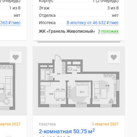
(2 очередь)
Корпус
1 (2 очередь)
1 из 8
Этаж
3 из 8
нет
Отделка
нет
ку от 46 363
₽
/мес
Ипотека
В ипотеку от 46 632
₽
/мес
ЖК «Гранель Живописный»
3 похожих
вартал 2027
Квартира
3 квартал 2027
2
2-комнатная 50.75 м