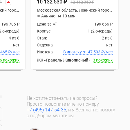
10 132 530
₽
₽
12 412 350
₽
Московская область, Ленинский городской округ
Московская область, Ленинский городской округ
Аннино
10 мин.
2
196 705
₽
Цена за м
199 656
₽
(2 очередь)
Корпус
1 (2 очередь)
4 из 8
Этаж
2 из 8
нет
Отделка
нет
ку от 47 465
₽
/мес
Ипотека
В ипотеку от 47 503
₽
/мес
6 похожих
ЖК «Гранель Живописный»
3 похожих
Не хотите отвечать на вопросы?
Просто позвоните мне по номеру
+7 (495) 147-54-35
, и я бесплатно помогу
с подбором квартиры.