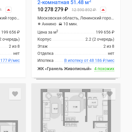
2
2-комнатная 51.48 м
10 278 279
₽
₽
12 590 892
₽
Московская область, Ленинский городской округ
Московская область, Ленинский городской округ
Аннино
10 мин.
2
199 656
₽
Цена за м
199 656
₽
(2 очередь)
Корпус
2.2 (2 очередь)
2 из 8
Этаж
2 из 8
нет
Отделка
нет
ку от 48 177
₽
/мес
Ипотека
В ипотеку от 48 186
₽
/мес
ЖК «Гранель Живописный»
4 похожих