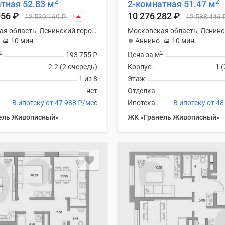
2
2
тная 52.83 м
2-комнатная 51.47 м
056
₽
10 276 282
₽
12 539 169
₽
12 588 446
Московская область, Ленинский городской округ
10 мин.
Аннино
10 мин.
2
2
193 755
₽
Цена за м
2.2 (2 очередь)
Корпус
1 
1 из 8
Этаж
нет
Отделка
В ипотеку от 47 988
₽
/мес
Ипотека
В ипоте
ель Живописный»
ЖК «Гранель Живописный»