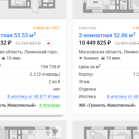
4 квартал 2027
Квартира
3 к
2
2
тная 53.53 м
2-комнатная 52.86 м
332
₽
10 449 825
₽
12 769 807
₽
12 801 036
Московская область, Ленинский городской округ
10 мин.
Аннино
10 мин.
2
2
194 738
₽
Цена за м
2.2 (2 очередь)
Корпус
1 
2 из 8
Этаж
нет
Отделка
В ипотеку от 48 871
₽
/мес
Ипотека
В ипоте
ель Живописный»
4 похожих
ЖК «Гранель Живописный»