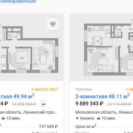
комендованным
3 квартал 2027
Квартира
4 к
2
2
тная 49.94 м
2-комнатная 48.11 м
74
₽
9 889 343
₽
12 093 903
₽
12 114 446
₽
Московская область, Ленинский городской округ
10 мин.
Аннино
10 мин.
2
2
197 689
₽
Цена за м