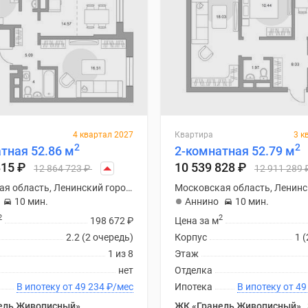
4 квартал 2027
Квартира
3 к
2
2
тная 52.86 м
2-комнатная 52.79 м
815
₽
10 539 828
₽
12 864 723
₽
12 911 289
Московская область, Ленинский городской округ
10 мин.
Аннино
10 мин.
2
2
198 672
₽
Цена за м
2.2 (2 очередь)
Корпус
1 
1 из 8
Этаж
нет
Отделка
В ипотеку от 49 234
₽
/мес
Ипотека
В ипоте
ель Живописный»
ЖК «Гранель Живописный»