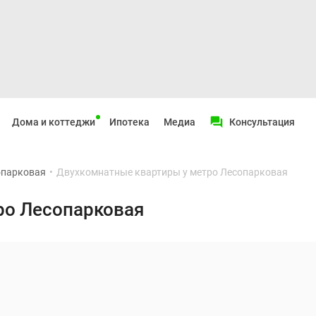
Дома и коттеджи
Ипотека
Медиа
Консультация
опарковая
•
Двухкомнатные квартиры у метро Лесопарковая
ро Лесопарковая