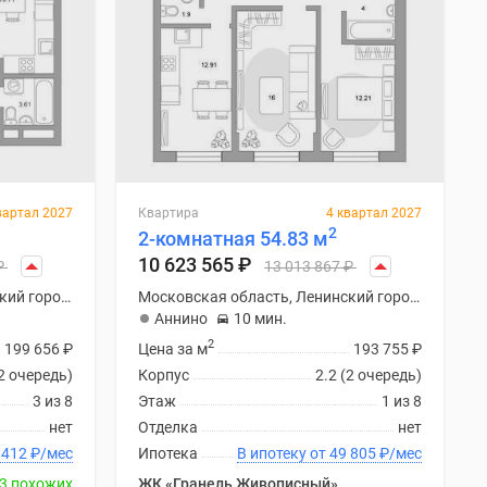
вартал 2027
Квартира
4 квартал 2027
2
2-комнатная 54.83 м
10 623 565
₽
₽
13 013 867
₽
Московская область, Ленинский городской округ
Московская область, Ленинский городской округ
Аннино
10 мин.
2
199 656
₽
Цена за м
193 755
₽
(2 очередь)
Корпус
2.2 (2 очередь)
3 из 8
Этаж
1 из 8
нет
Отделка
нет
ку от 49 412
₽
/мес
Ипотека
В ипотеку от 49 805
₽
/мес
3 похожих
ЖК «Гранель Живописный»