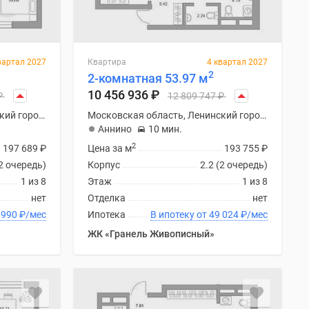
вартал 2027
Квартира
4 квартал 2027
2
2-комнатная 53.97 м
10 456 936
₽
₽
12 809 747
₽
Московская область, Ленинский городской округ
Московская область, Ленинский городской округ
Аннино
10 мин.
2
197 689
₽
Цена за м
193 755
₽
(2 очередь)
Корпус
2.2 (2 очередь)
1 из 8
Этаж
1 из 8
нет
Отделка
нет
ку от 48 990
₽
/мес
Ипотека
В ипотеку от 49 024
₽
/мес
ЖК «Гранель Живописный»