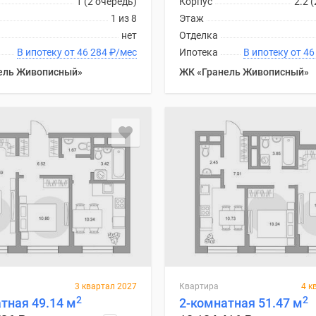
1 (2 очередь)
Корпус
2.2 
1 из 8
Этаж
нет
Отделка
В ипотеку от 46 284
₽
/мес
Ипотека
В ипоте
ель Живописный»
ЖК «Гранель Живописный»
3 квартал 2027
Квартира
4 к
2
2
тная 49.14 м
2-комнатная 51.47 м