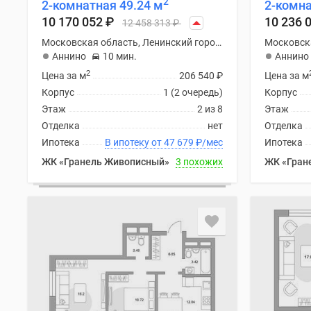
2
2-комнатная 49.24 м
2-комна
Рассрочка
Траншевая
10 170 052
₽
10 236 
12 458 313
₽
ипотека
Московская область, Ленинский городской округ
Дома
Аннино
10 мин.
Аннино
и
2
коттеджи
Цена за м
206 540
₽
Цена за м
Коттеджные
Корпус
1 (2 очередь)
Корпус
поселки
Этаж
2 из 8
Этаж
в
Отделка
нет
Отделка
Новой
Ипотека
В ипотеку от 47 679
₽
/мес
Ипотека
Москве
Готовые
ЖК «Гранель Живописный»
3 похожих
ЖК «Гран
коттеджные
поселки
Строящиеся
коттеджные
поселки
Коттеджные
поселки
в
лесу
Коттеджные