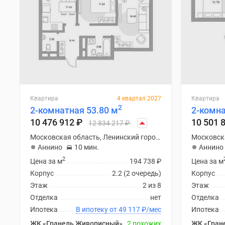
Квартира
4 квартал 2027
Квартира
2
2-комнатная 53.80 м
2-комна
10 476 912
₽
10 501 
12 834 217
₽
Московская область, Ленинский городской округ
Аннино
10 мин.
Аннино
2
Цена за м
194 738
₽
Цена за м
Корпус
2.2 (2 очередь)
Корпус
Этаж
2 из 8
Этаж
Отделка
нет
Отделка
Ипотека
В ипотеку от 49 117
₽
/мес
Ипотека
ЖК «Гранель Живописный»
2 похожих
ЖК «Гран