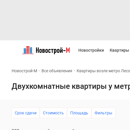
Новостройки
Квартиры
Новостройки
Квартиры
Ипотека
Новостройки
Москвы
Новострой-М
•
Все объявления
•
Квартиры возле метро Лес
Новостройки
Подмосковья
Новостройки
Двухкомнатные квартиры у мет
Новой
Москвы
Готовые
новостройки
Новостройки
Срок сдачи
Стоимость
Площадь
Фильтры
на
карте