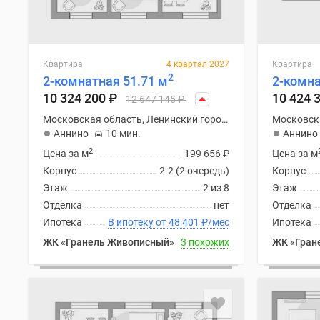
поселки
у
водоема
Коттеджные
поселки
Квартира
4 квартал 2027
Квартира
в
2
2-комнатная 51.71 м
2-комна
ипотеку
10 324 200
₽
10 424 
12 647 145
₽
Бизнес-
центры
Московская область, Ленинский городской округ
Коттеджи
Аннино
10 мин.
Аннино
Скидки
2
Цена за м
199 656
₽
Цена за м
и
Корпус
2.2 (2 очередь)
Корпус
акции
Макс
Этаж
2 из 8
Этаж
Отделка
нет
Отделка
Ипотека
В ипотеку от 48 401
₽
/мес
Ипотека
ЖК «Гранель Живописный»
3 похожих
ЖК «Гран