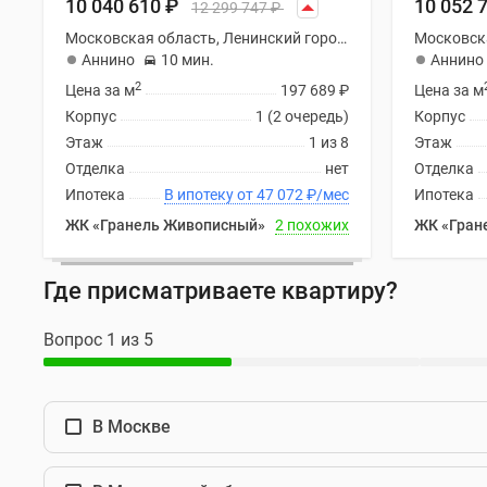
10 040 610
₽
10 052 
новостроек
12 299 747
₽
Эксперты
Московская область, Ленинский городской округ
и
Аннино
10 мин.
Аннино
авторы
2
Цена за м
197 689
₽
Цена за м
О
проекте
Корпус
1 (2 очередь)
Корпус
Контакты
Этаж
1 из 8
Этаж
Реклама
Отделка
нет
Отделка
на
Ипотека
В ипотеку от 47 072
₽
/мес
Ипотека
сайте
Vk
ЖК «Гранель Живописный»
2 похожих
ЖК «Гран
Дзен
Машино-
Где присматриваете квартиру?
места
Апартаменты
#траншевая
Вопрос 1 из 5
ипотека
#рассрочка
ИТ-
ипотека
В Москве
Квартиры
со
скидками