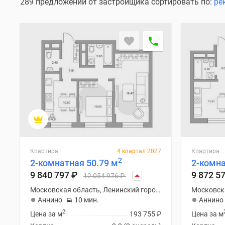
Специальные
289 предложений от застройщика сортировать по:
ре
предложения
Коммерческие
помещения
Продавцы
и
застройщики
Панорамы
новостроек
Видеообзор
новостроек
Экспертиза
новостроек
Экология
Москвы
и
Квартира
4 квартал 2027
Квартира
2
Подмосковья
2-комнатная 50.79 м
2-комна
Студии
9 840 797
₽
9 872 5
12 054 976
₽
1-
Московская область, Ленинский городской округ
комнатные
Аннино
10 мин.
Аннино
2-
комнатные
2
Цена за м
193 755
₽
Цена за м
3-