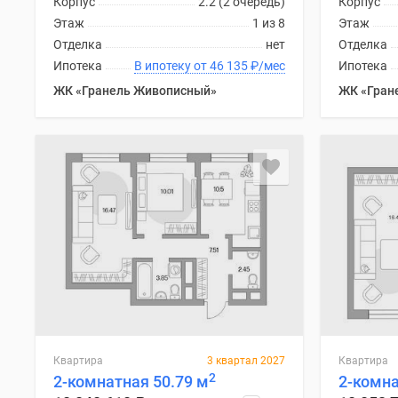
Корпус
2.2 (2 очередь)
Корпус
комнатные
Этаж
1 из 8
Этаж
Квартиры
Отделка
нет
Отделка
на
карте
Ипотека
В ипотеку от 46 135
₽
/мес
Ипотека
Ипотечный
ЖК «Гранель Живописный»
ЖК «Гран
калькулятор
Семейная
ипотека
Военная
ипотека
Банки
и
программы
Медиа
Новости
недвижимости
Мнение
эксперта
Аналитика
рынка
Квартира
3 квартал 2027
Квартира
Покупателю
2
2-комнатная 50.79 м
2-комна
Экспертиза