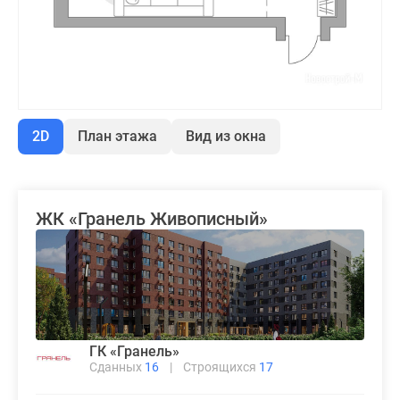
2D
План этажа
Вид из окна
ЖК «Гранель Живописный»
ГК «Гранель»
Сданных
16
|
Строящихся
17