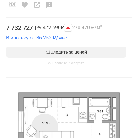
7 732 727
₽
9 472 590
₽
270 470
₽
/м
2
В ипотеку от
36 252
₽
/мес.
Следить за ценой
обновлено 7 августа