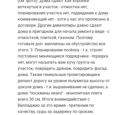
(см. фото). Дома сдают как коробки
воткнутые в участок - отмостки нет,
планирования участка нет, подведения к дому
коммуникаций нет - хотя у нас это прописано в
договоре. Другие девелоперы давно сдают
дома в пригодном для начала ремонта виде - с
отмосткой, плиткой, газоном. Поэтому
готовьте доп. миллионы на обустройство все
этого. 3. Планирование посёлка - т.к. строят
постоянно меняющиеся подрядчики - порядка
нет, могут насыпать вам кучу грунта на
участок, повредить дренаж, повредить фасад
дома. Также гениальные проектировщики
делают дорогу на уровне полуметра высоты от
цоколя дома - т.е. выравнивание не сделано, а
дома "посажены низко" - монолитная плита
всего 30 см. Итоги взаимодействия с
Вилладжио за это время - претензии по
качеству, суды за задержку по срокам,