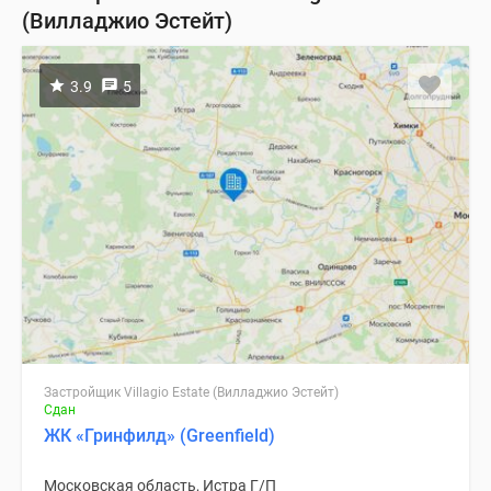
(Вилладжио Эстейт)
3.9
5
Застройщик Villagio Estate (Вилладжио Эстейт)
Сдан
ЖК «Гринфилд» (Greenfield)
Московская область, Истра Г/П