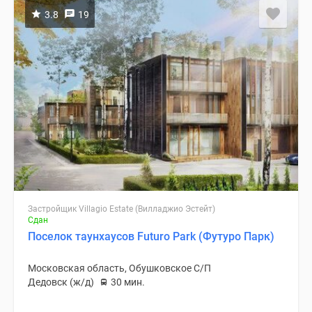
3.8
19
Застройщик Villagio Estate (Вилладжио Эстейт)
Сдан
Поселок таунхаусов Futuro Park (Футуро Парк)
Московская область, Обушковское С/П
Дедовск (ж/д)
30 мин.