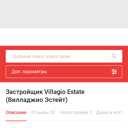
Удобный поиск новостроек
Доп. параметры
Застройщик Villagio Estate
(Вилладжио Эстейт)
Описание
Отзывы 20
Новостройки 2
Дома и котте