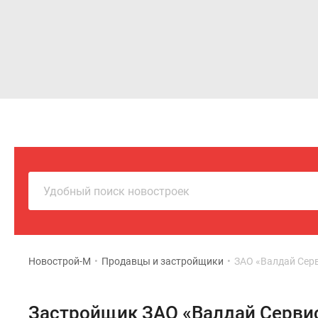
Новостройки
Квартиры
Удобный поиск новостроек
Новострой-М
•
Продавцы и застройщики
•
ЗАО «Валдай Сер
Застройщик ЗАО «Валдай Серви