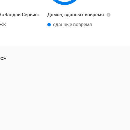
 «Валдай Сервис»
Домов, сданных вовремя
 ЖК
сданные вовремя
с»