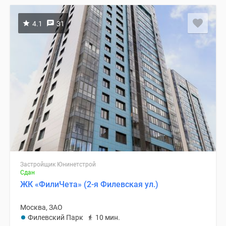
4.1
31
Застройщик Юнинетстрой
Сдан
ЖК «ФилиЧета» (2-я Филевская ул.)
Москва, ЗАО
Филевский Парк
10 мин.