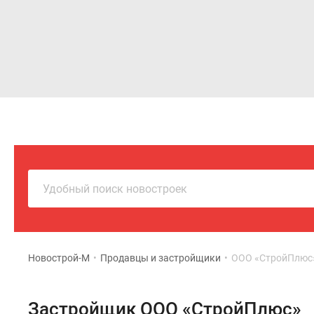
Новостройки
Квартиры
Удобный поиск новостроек
Новострой-М
•
Продавцы и застройщики
•
ООО «СтройПлюс
Застройщик ООО «СтройПлюс»