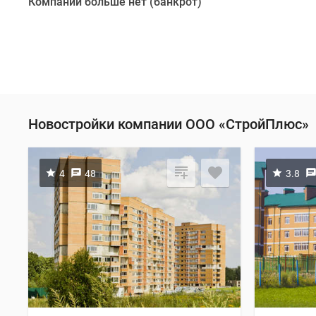
Компании больше нет (банкрот)
Новостройки компании ООО «СтройПлюс»
4
48
3.8
П