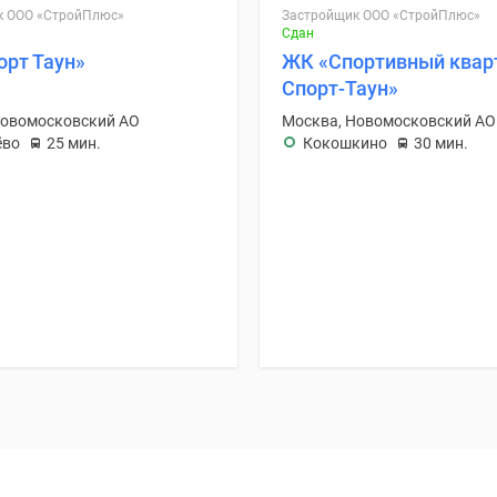
к ООО «СтройПлюс»
Застройщик ООО «СтройПлюс»
Сдан
орт Таун»
ЖК «Спортивный квар
Спорт-Таун»
Новомосковский АО
Москва, Новомосковский АО
ёво
25 мин.
Кокошкино
30 мин.