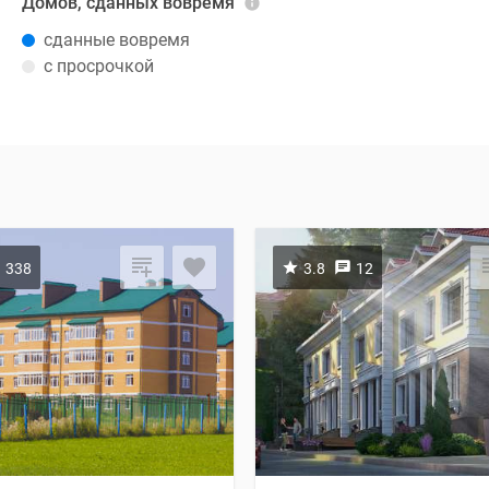
Домов, сданных вовремя
сданные вовремя
с просрочкой
338
3.8
12
осмотреть ещё
1