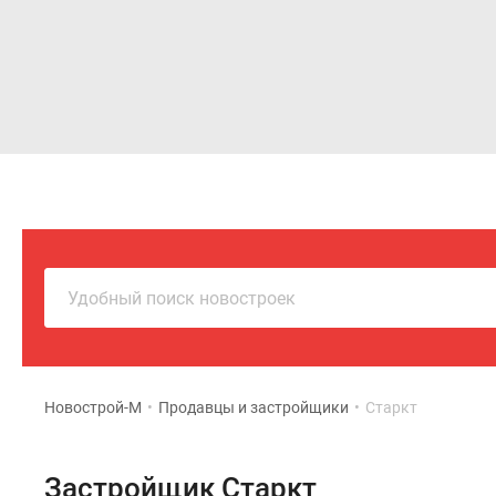
Новостройки
Квартиры
Удобный поиск новостроек
Новострой-М
•
Продавцы и застройщики
•
Старкт
Застройщик Старкт