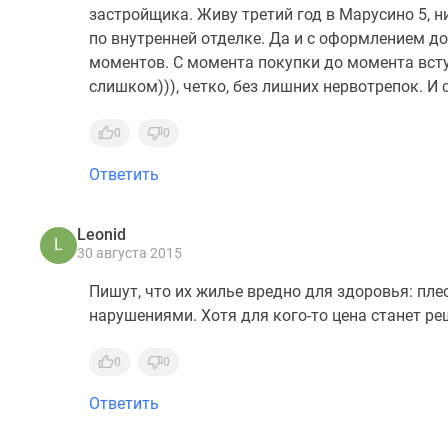
застройщика. Живу третий год в Марусино 5, н
по внутренней отделке. Да и с оформлением д
моментов. С момента покупки до момента всту
слишком))), четко, без лишних нервотрепок. И
0
0
Ответить
Leonid
L
30 августа 2015
Пишут, что их жилье вредно для здоровья: плес
нарушениями. Хотя для кого-то цена станет р
0
0
Ответить