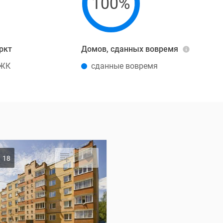
100%
ркт
Домов, сданных вовремя
 ЖК
сданные вовремя
18