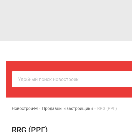
Новостройки
Квартиры
Удобный поиск новостроек
Новострой-М
•
Продавцы и застройщики
•
RRG (РРГ)
RRG (РРГ)