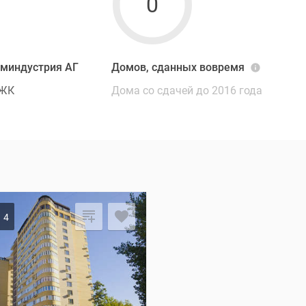
0
оминдустрия АГ
Домов, сданных вовремя
 ЖК
Дома со сдачей до 2016 года
4