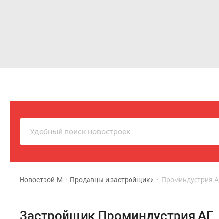
Новостройки
Квартиры
Удобный поиск новостроек
Новострой-М
•
Продавцы и застройщики
•
Проминдустрия А
Застройщик Проминдустрия АГ