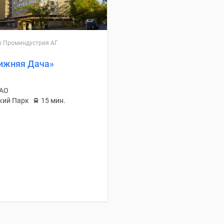
к Проминдустрия АГ
ижняя Дача»
ЗАО
кий Парк
15 мин.