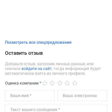
Дома
и
коттеджи
Коттеджные
поселки
в
Новой
Посмотреть все спецпредложения
Москве
Готовые
Оставить отзыв
коттеджные
поселки
Добавьте отзыв, заполнив личные данные, или
сначала
войдите на сайт
, тогда информация будет
Строящиеся
автоматически взята из личного профиля.
коттеджные
поселки
Оценка компании
*
Коттеджные
поселки
в
лесу
Коттеджные