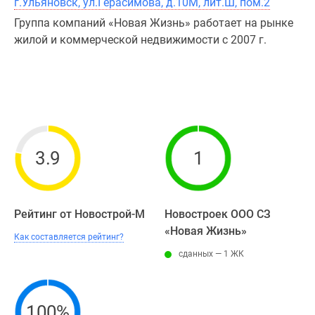
г.Ульяновск, ул.Герасимова, д.10М, лит.Ш, пом.2
Специальные
Группа компаний «Новая Жизнь» работает на рынке
предложения
жилой и коммерческой недвижимости с 2007 г.
Коммерческие
помещения
Продавцы
и
застройщики
Панорамы
новостроек
3.9
1
Видеообзор
новостроек
Экспертиза
Рейтинг от Новострой-М
Новостроек ООО СЗ
новостроек
«Новая Жизнь»
Экология
Как составляется рейтинг?
Москвы
сданных — 1 ЖК
и
Подмосковья
Студии
100%