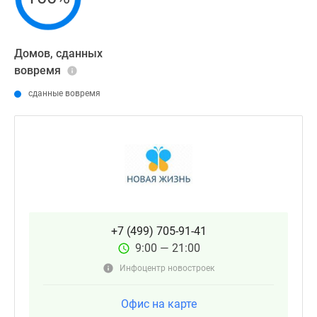
1-
комнатные
2-
Домов, сданных
комнатные
вовремя
3-
комнатные
сданные вовремя
Квартиры
на
карте
Ипотечный
калькулятор
Семейная
ипотека
Военная
+7 (499) 705-91-41
ипотека
9:00 — 21:00
Банки
Инфоцентр новостроек
и
программы
Офис на карте
Медиа