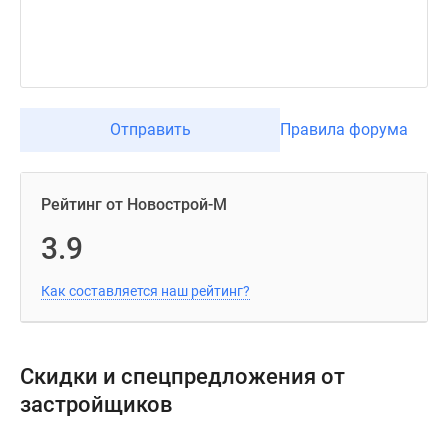
поселки
у
водоема
Коттеджные
поселки
Отправить
Правила форума
в
ипотеку
Бизнес-
Рейтинг от Новострой-М
центры
Коттеджи
3.9
Скидки
и
Как составляется наш рейтинг?
акции
Макс
Скидки и спецпредложения от
застройщиков