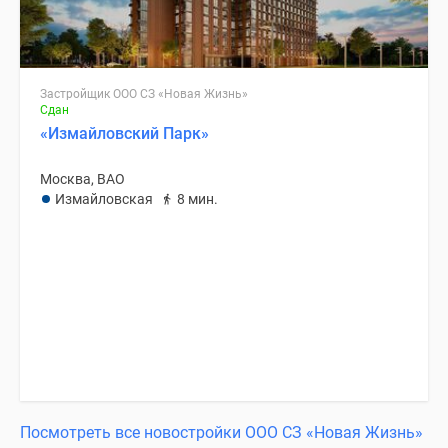
Дзен
Машино-
места
Апартаменты
Застройщик ООО СЗ «Новая Жизнь»
Сдан
#траншевая
«Измайловский Парк»
ипотека
#рассрочка
Москва, ВАО
ИТ-
Измайловская
8 мин.
ипотека
Квартиры
со
скидками
до
41%
Видео
360°
новостроек
Субсидированная
Посмотреть все новостройки ООО СЗ «Новая Жизнь»