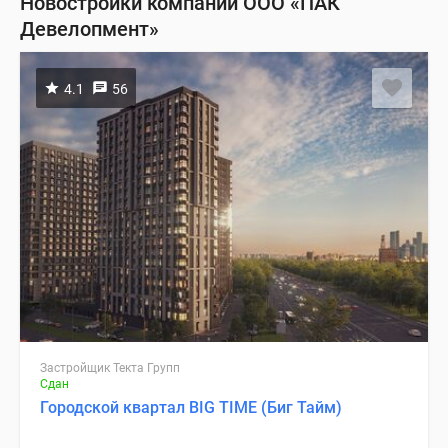
Новостройки компании ООО «ПАК
Девелопмент»
4.1
56
Застройщик Текта Групп
Сдан
Городской квартал BIG TIME (Биг Тайм)