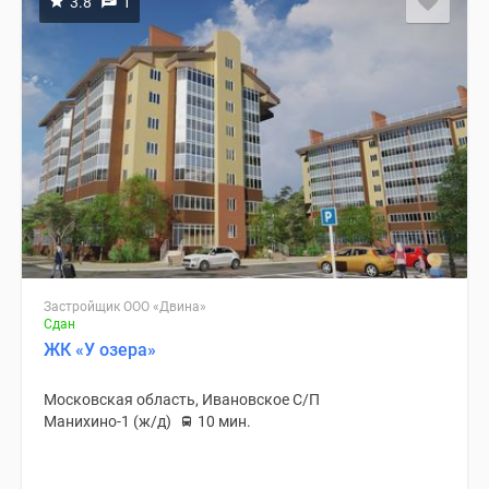
3.8
1
Застройщик ООО «Двина»
Сдан
ЖК «У озера»
Московская область, Ивановское С/П
Манихино-1 (ж/д)
10 мин.