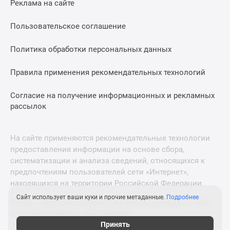
Реклама на сайте
Дзен
Машино-
Пользовательское соглашение
места
Апартаменты
Политика обработки персональных данных
#траншевая
Правила применения рекомендательных технологий
ипотека
#рассрочка
Согласие на получение информационных и рекламных
ИТ-
рассылок
ипотека
Квартиры
со
На сайте применяются рекомендательные технологии
скидками
предоставления информации на основе сбора,
до
систематизации и анализа сведений, относящихся к
41%
предпочтениям пользователей сети «Интернет»,
находящихся на территории Российской Федерации.
Видео
360°
Сайт использует ваши куки и прочие метаданные.
Подробнее
© 2011—2026 Новострой-М. Все права защищены. Всё,
новостроек
что нужно знать о новостройках
Субсидированная
Принять