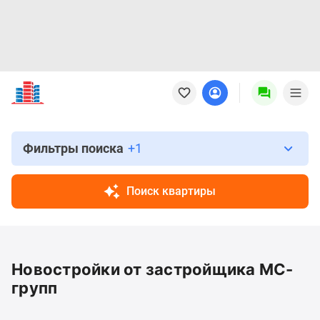
Новостройки
Квартиры
Ипотека
Новостройки
Москвы
Фильтры поиска
+1
Новостройки
Подмосковья
Поиск квартиры
Новостройки
Новой
Москвы
Готовые
Новостройки от застройщика МС-
новостройки
Новостройки
групп
на
карте