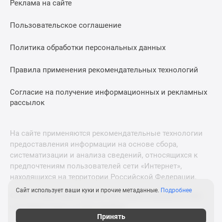
Реклама на сайте
Дзен
Машино-
Пользовательское соглашение
места
Апартаменты
Политика обработки персональных данных
#траншевая
Правила применения рекомендательных технологий
ипотека
#рассрочка
Согласие на получение информационных и рекламных
ИТ-
рассылок
ипотека
Квартиры
со
На сайте применяются рекомендательные технологии
скидками
предоставления информации на основе сбора,
до
систематизации и анализа сведений, относящихся к
41%
предпочтениям пользователей сети «Интернет»,
находящихся на территории Российской Федерации.
Видео
360°
Сайт использует ваши куки и прочие метаданные.
Подробнее
© 2011—2026 Новострой-М. Все права защищены. Всё,
новостроек
что нужно знать о новостройках
Субсидированная
Принять