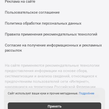
Реклама на сайте
Дзен
Машино-
Пользовательское соглашение
места
Апартаменты
Политика обработки персональных данных
#траншевая
Правила применения рекомендательных технологий
ипотека
#рассрочка
Согласие на получение информационных и рекламных
ИТ-
рассылок
ипотека
Квартиры
со
На сайте применяются рекомендательные технологии
скидками
предоставления информации на основе сбора,
до
систематизации и анализа сведений, относящихся к
41%
предпочтениям пользователей сети «Интернет»,
находящихся на территории Российской Федерации.
Видео
360°
Сайт использует ваши куки и прочие метаданные.
Подробнее
© 2011—2026 Новострой-М. Все права защищены. Всё,
новостроек
что нужно знать о новостройках
Субсидированная
Принять