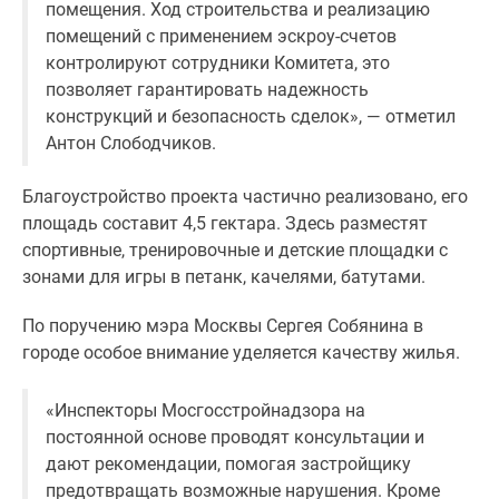
1-
помещения. Ход строительства и реализацию
комнатные
помещений с применением эскроу-счетов
2-
контролируют сотрудники Комитета, это
комнатные
позволяет гарантировать надежность
3-
конструкций и безопасность сделок», — отметил
комнатные
Антон Слободчиков.
Квартиры
на
Благоустройство проекта частично реализовано, его
карте
площадь составит 4,5 гектара. Здесь разместят
Ипотечный
спортивные, тренировочные и детские площадки с
калькулятор
зонами для игры в петанк, качелями, батутами.
Семейная
По поручению мэра Москвы Сергея Собянина в
ипотека
городе особое внимание уделяется качеству жилья.
Военная
ипотека
Банки
«Инспекторы Мосгосстройнадзора на
и
постоянной основе проводят консультации и
программы
дают рекомендации, помогая застройщику
Медиа
предотвращать возможные нарушения. Кроме