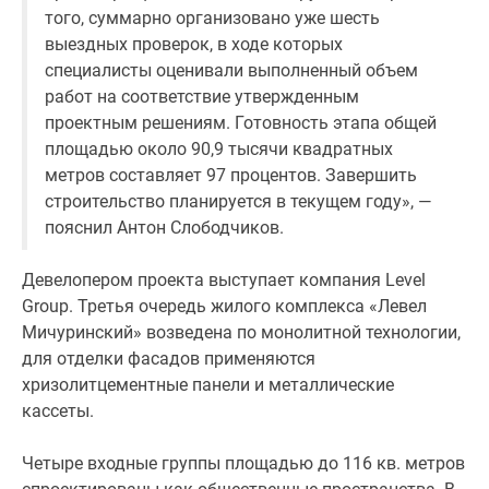
Новости
того, суммарно организовано уже шесть
недвижимости
выездных проверок, в ходе которых
Мнение
специалисты оценивали выполненный объем
эксперта
работ на соответствие утвержденным
Аналитика
проектным решениям. Готовность этапа общей
рынка
площадью около 90,9 тысячи квадратных
Покупателю
метров составляет 97 процентов. Завершить
Экспертиза
строительство планируется в текущем году», —
новостроек
пояснил Антон Слободчиков.
Эксперты
и
Девелопером проекта выступает компания Level
авторы
Group. Третья очередь жилого комплекса «Левел
О
Мичуринский» возведена по монолитной технологии,
проекте
для отделки фасадов применяются
Контакты
хризолитцементные панели и металлические
Реклама
кассеты.
на
сайте
Четыре входные группы площадью до 116 кв. метров
Vk