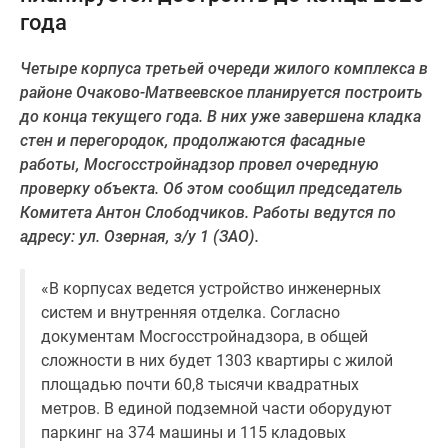
года
Специальные
предложения
Четыре корпуса третьей очереди жилого комплекса в
Коммерческие
районе Очаково-Матвеевское планируется построить
помещения
до конца текущего года. В них уже завершена кладка
Продавцы
стен и перегородок, продолжаются фасадные
и
работы, Мосгосстройнадзор провел очередную
застройщики
проверку объекта. Об этом сообщил председатель
Панорамы
Комитета Антон Слободчиков. Работы ведутся по
новостроек
адресу: ул. Озерная, з/у 1 (ЗАО).
Видеообзор
новостроек
Экспертиза
«В корпусах ведется устройство инженерных
новостроек
систем и внутренняя отделка. Согласно
Экология
документам Мосгосстройнадзора, в общей
Москвы
сложности в них будет 1303 квартиры с жилой
и
площадью почти 60,8 тысячи квадратных
Подмосковья
метров. В единой подземной части оборудуют
Студии
паркинг на 374 машины и 115 кладовых