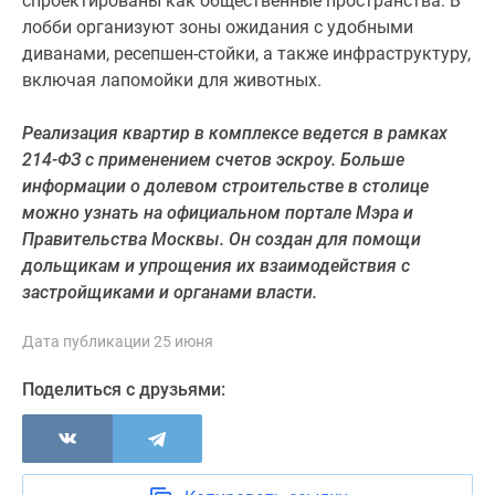
спроектированы как общественные пространства. В
Дзен
лобби организуют зоны ожидания с удобными
Машино-
диванами, ресепшен-стойки, а также инфраструктуру,
места
включая лапомойки для животных.
Апартаменты
#траншевая
Реализация квартир в комплексе ведется в рамках
ипотека
214-ФЗ с применением счетов эскроу. Больше
#рассрочка
информации о долевом строительстве в столице
ИТ-
можно узнать на официальном портале Мэра и
ипотека
Правительства Москвы. Он создан для помощи
Квартиры
дольщикам и упрощения их взаимодействия с
со
застройщиками и органами власти.
скидками
до
Дата публикации 25 июня
41%
Поделиться с друзьями:
Видео
360°
новостроек
Субсидированная