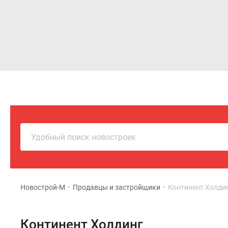
Новостройки
Квартиры
Удобный поиск новостроек
Новострой-М
•
Продавцы и застройщики
•
Континент Холди
Континент Холдинг