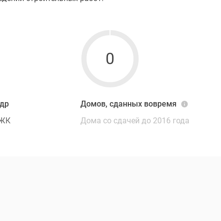
0
ндр
Домов, сданных вовремя
 ЖК
Дома со сдачей до 2016 года