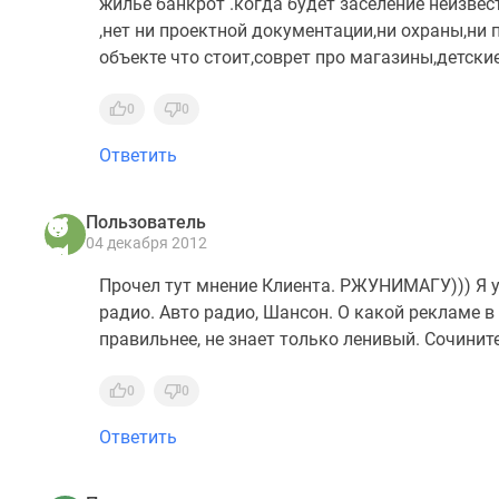
жилье банкрот .когда будет заселение неизве
,нет ни проектной документации,ни охраны,ни 
объекте что стоит,соврет про магазины,детские
0
0
Ответить
Пользователь
04 декабря 2012
Прочел тут мнение Клиента. РЖУНИМАГУ))) Я 
радио. Авто радио, Шансон. О какой рекламе в
правильнее, не знает только ленивый. Сочините
0
0
Ответить