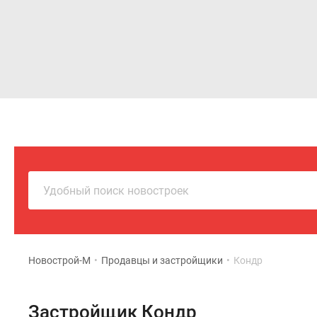
Новостройки
Квартиры
Удобный поиск новостроек
Новострой-М
•
Продавцы и застройщики
•
Кондр
Застройщик Кондр