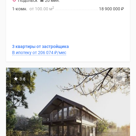
Подольск
20 мин.
2
1-комн.
от 100.00 м
18 900 000
₽
3 квартиры от застройщика
В ипотеку от 206 074
₽
/мес
3.8