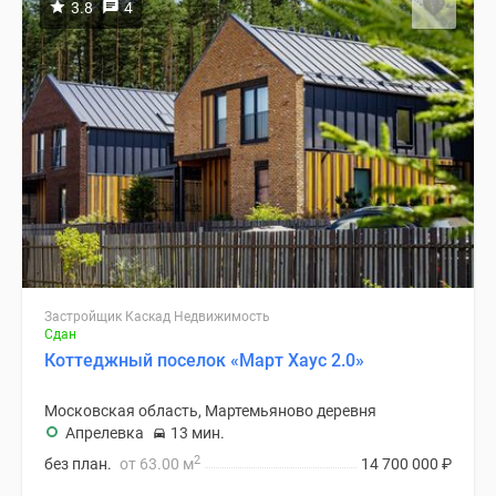
3.8
4
Застройщик Каскад Недвижимость
Сдан
Коттеджный поселок «Март Хаус 2.0»
Московская область, Мартемьяново деревня
Апрелевка
13 мин.
2
без план.
от 63.00 м
14 700 000
₽