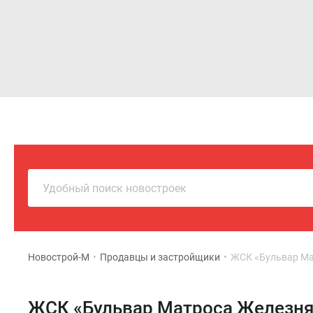
Новостройки
Квартиры
Удобный поиск новостроек
Новострой-М
•
Продавцы и застройщики
•
ЖСК «Бульвар Ма
ЖСК «Бульвар Матроса Железня