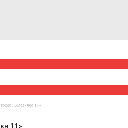
Дома и коттеджи
Ипотека
Медиа
Консультация
троса Железняка 11»
ка 11»