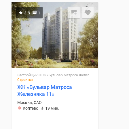
3.8
1
П
Застройщик ЖСК «Бульвар Матроса Железняка 11»
Строится
ЖК «Бульвар Матроса
Железняка 11»
Москва, САО
Коптево
19 мин.