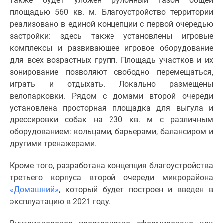
также будет уложен рулонный газон общей
Новости
площадью 560 кв. м. Благоустройство территории
недвижимости
реализовано в единой концепции с первой очередью
Мнение
застройки: здесь также установлены игровые
эксперта
комплексы и развивающее игровое оборудование
Аналитика
для всех возрастных групп. Площадь участков и их
рынка
зонирование позволяют свободно перемещаться,
Покупателю
играть и отдыхать. Локально размещены
Экспертиза
велопарковки. Рядом с домами второй очереди
новостроек
установлена просторная площадка для выгула и
Эксперты
дрессировки собак на 230 кв. м с различным
и
оборудованием: кольцами, барьерами, балансиром и
авторы
другими тренажерами.
О
проекте
Кроме того, разработана концепция благоустройства
Контакты
третьего корпуса второй очереди микрорайона
Реклама
«Домашний»
, который будет построен и введен в
на
эксплуатацию в 2021 году.
сайте
Vk