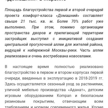
Специальные
Площадь благоустройства первой и второй очередей
предложения
проекта комфорт-класса «Домашний» составляет
Коммерческие
свыше 21 тыс. кв. м. Более 70% работ уже
помещения
выполнено. При этом, помимо организации
Продавцы
пространства дворов и прилегающей территории
и
застройщик выступил с инициативой создания
застройщики
центральной прогулочной аллеи для жителей района,
Панорамы
ведущей к набережной Москвы-реки. Часть аллеи
новостроек
реализована и очень востребована новоселами.
Видеообзор
новостроек
В настоящее время полностью реализовано
Экспертиза
благоустройство в первом и втором корпусах первой
новостроек
очереди, введенных в эксплуатацию в 2018-2019 гг.
Экология
Здесь осуществляется сезонный уход за растениями,
Москвы
уличной мебелью производства «Аданат», детским
и
игровым оборудованием Kompan и безопасным
Подмосковья
резиновым покрытием, отвечающим всем
Студии
требованиям и нормам современного жилья. Кроме