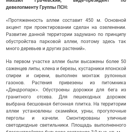
Михаил Грачевский, виде-президент по
застройщиком
девелопменту Группы ПСН:
Rutube
Поиск
«Протяженность аллеи составит 450 м. Основной
дома
акцент при проектировании сделан на озеленении.
в
Развитие данной территории задумано по принципу
Москве
обустройства парковой аллеи, поэтому здесь так
Программа
много деревьев и других растений».
реновации
в
На первом участке аллеи были высажены более 50
Москве
саженцев липы, клена и березы, кустарники японской
Новостройки
спиреи и сирени, выполнен монтаж рулонных
премиум-
газонов. Растения привезены из питомника
класса
«Дендропарк». Обустроены дорожки для бега из
Новостройки
гранитного отсева. Для пешеходных дорожек
бизнес-
выбрана бесшовная бетонная плитка. На территории
класса
аллеи установлены скамейки, урны, прогулочные
Рассрочка
перголы и качели. Смонтированы уличные
Траншевая
светодиодные светильники. Площадь выполненного
ипотека