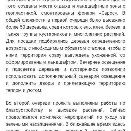
1-
того, созданы места отдыха и ландшафтные зоны с
комнатные
геопластикой, смонтированы фонари «Сарос». В
2-
общей сложности в первой очереди было высажено
комнатные
более 50 деревьев, среди которых ель, клен, береза, а
3-
также группы кустарников и многолетних растений.
комнатные
Для посадки подбирались деревья определенного
Квартиры
возраста, с необходимым обхватом стволов, чтобы с
на
ними территория сразу выглядела ухоженной, со
карте
сформированным ландшафтом. Вечернее освещение
Ипотечный
и подсветка деревьев и кустарников позволили
калькулятор
использовать дополнительный сценарий освещения
Семейная
и дополнить дворы и прилегающую территорию
ипотека
теплом и уютом.
Военная
ипотека
Во второй очереди проекта выполнены работы по
Банки
благоустройству и высадке растений. Сейчас
и
продолжается комплекс мероприятий по уходу за
программы
зелеными насаждениями. В ближайшее время здесь
Медиа