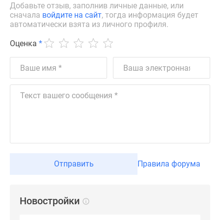
Добавьте отзыв, заполнив личные данные, или
поселки
сначала
войдите на сайт
, тогда информация будет
у
автоматически взята из личного профиля.
водоема
Оценка
*
Коттеджные
поселки
в
ипотеку
Бизнес-
центры
Коттеджи
Скидки
и
акции
Отправить
Правила форума
Макс
Новостройки