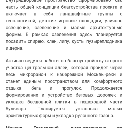
Внутридворовое пространство сформировано как
Дзен
часть общей концепции благоустройства проекта и
Машино-
включает в себя ландшафтные группы с
места
геопластикой, детские игровые площадки, уличное
Апартаменты
освещение, озеленение и малые архитектурные
#траншевая
формы. В рамках озеленения здесь планируется
ипотека
посадить спирею, клен, липу, кусты пузыреплодника
#рассрочка
и дерна.
ИТ-
Активно ведутся работы по благоустройству второго
ипотека
участка центральной аллеи, которая пройдет через
Квартиры
весь микрорайон к набережной Москвы-реки и
со
станет единым пространством для комфортного
скидками
отдыха, бега и прогулок. Продолжается
до
формирование и устройство беговых дорожек и
41%
укладка бесшовной плитки в пешеходной части
Видео
бульвара. Планируется установка малых
360°
архитектурных форм и укладка рулонного газона.
новостроек
Субсидированная