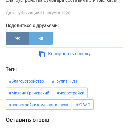
благоустройства бульвара составила 3,9 тыс. кв. м.
Дома
и
Дата публикации 31 августа 2020
коттеджи
Коттеджные
Поделиться с друзьями:
поселки
в
Новой
Москве
Копировать ссылку
Готовые
коттеджные
Теги:
поселки
Строящиеся
#благоустройство
#Группа ПСН
коттеджные
#Михаил Грачевский
#новостройки
поселки
Коттеджные
#новостройки комфорт-класса
#ЮВАО
поселки
в
Оставить отзыв
лесу
Коттеджные