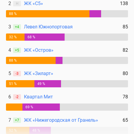
2
ЖК «С5»
138
Н
88 %
3
Левел Южнопортовая
85
+4
32 %
68 %
4
ЖК «Остров»
82
+5
88 %
5
ЖК «Зиларт»
80
-3
51 %
49 %
6
Квартал Мит
78
-2
69 %
7
ЖК «Нижегородская от Гранель»
65
+7
52 %
48 %