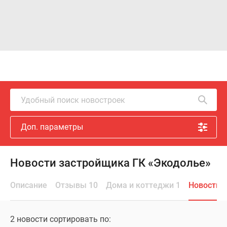
Удобный поиск новостроек
Доп. параметры
Новости застройщика ГК «Экодолье»
Описание
Отзывы 10
Дома и коттеджи 1
Новости 
2 новости сортировать по: