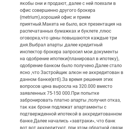
якобы они и продают, далее с ней поехали в
офис совершенно другого брокера
(metrium),хороший офис и прием
приятный.Макета не было, вся презентация на
распечатанных бумажках и буклете ,плюс
оговорка,что цены повышаются каждые три
дня.Выбрал апарты ,далее кредитный
инспектор брокера запросил мои документы
на одобрение ипотеки(планировал в ипотеку),
одобрение банком было получено.Далее стало
ясно ,что Застройщик алкон не аккредитован в
данном банке(втб).За время решения этих
вопросов цена выросла на 320.000 вместо
заявленных 75-150 000.При попытке
забронировать платно апарты ,получил отказ,
так как брони подлежат апартаменты с
подтвержденной ипотекой в аккредитованном
банке.Далее начались «завтраки», что банк
вот вот аккредитуют, при этом обратной связи