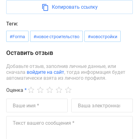
Дома
Копировать ссылку
и
коттеджи
Теги:
Коттеджные
поселки
#Forma
#новое строительство
#новостройки
в
Новой
Оставить отзыв
Москве
Готовые
Добавьте отзыв, заполнив личные данные, или
коттеджные
сначала
войдите на сайт
, тогда информация будет
автоматически взята из личного профиля.
поселки
Строящиеся
Оценка
*
коттеджные
поселки
Коттеджные
поселки
в
лесу
Коттеджные