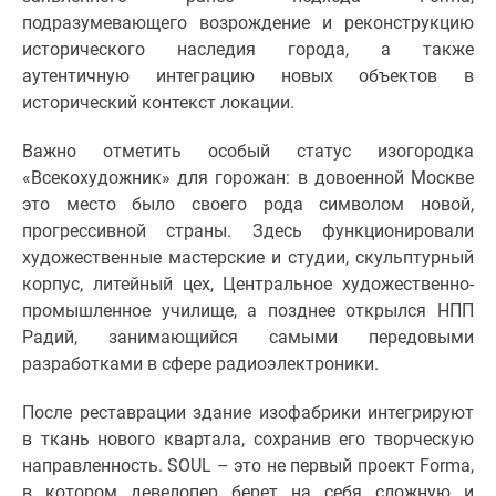
1-
подразумевающего возрождение и реконструкцию
комнатные
исторического наследия города, а также
2-
аутентичную интеграцию новых объектов в
комнатные
исторический контекст локации.
3-
комнатные
Важно отметить особый статус изогородка
Квартиры
«Всекохудожник» для горожан: в довоенной Москве
на
это место было своего рода символом новой,
карте
прогрессивной страны. Здесь функционировали
Ипотечный
художественные мастерские и студии, скульптурный
калькулятор
корпус, литейный цех, Центральное художественно-
Семейная
промышленное училище, а позднее открылся НПП
ипотека
Радий, занимающийся самыми передовыми
Военная
разработками в сфере радиоэлектроники.
ипотека
Банки
После реставрации здание изофабрики интегрируют
и
в ткань нового квартала, сохранив его творческую
программы
направленность. SOUL – это не первый проект Forma,
Медиа
в котором девелопер берет на себя сложную и