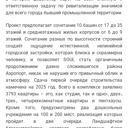
Новости
ответственную задачу по ревитализации значимой
недвижимости
для всего города бывшей промышленной территории.
Мнение
эксперта
Проект предполагает сочетание 10 башен от 17 до 35
Аналитика
этажей и среднеэтажных жилых корпусов от 6 до 9
рынка
этажей. Сочетание разных по высотности строений
Покупателю
создаёт ощущение естественной, нелинейной
Экспертиза
городской застройки, которая близка и соразмерна
новостроек
человеку, и позволяет SOUL стать органичным
Эксперты
продолжением давно сложившегося района
и
Аэропорт, никак не нарушив его привычный облик и
авторы
атмосферу. Сдача первой очереди строительства
О
намечена на 2025 год. Всего в комплексе заявлено
проекте
3793 квартиры – это, как студии, так и одно-, двух-,
Контакты
трех-, четырехкомнатные квартиры и пентхаусы.
Реклама
Кроме того, предусмотрены два дошкольных
на
учреждения на 100 и 200 мест, реализация которых
сайте
пройдет в две очереди. Ландшафтное
Vk