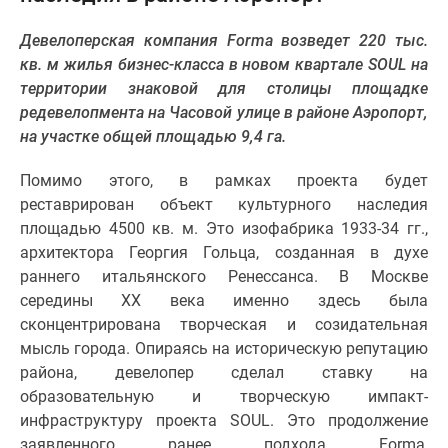
Специальные
Девелоперская компания Forma возведет 220 тыс.
предложения
кв. м жилья бизнес-класса в новом квартале SOUL на
Коммерческие
территории знаковой для столицы площадке
помещения
редевелопмента на Часовой улице в районе Аэропорт,
Продавцы
на участке общей площадью 9,4 га.
и
застройщики
Помимо этого, в рамках проекта будет
Панорамы
реставрирован объект культурного наследия
новостроек
площадью 4500 кв. м. Это изофабрика 1933-34 гг.,
Видеообзор
архитектора Георгия Гольца, созданная в духе
новостроек
раннего итальянского Ренессанса. В Москве
Экспертиза
середины XX века именно здесь была
новостроек
сконцентрирована творческая и созидательная
Экология
мысль города. Опираясь на историческую репутацию
Москвы
района, девелопер сделал ставку на
и
образовательную и творческую импакт-
Подмосковья
инфраструктуру проекта SOUL. Это продолжение
Студии
заявленного ранее подхода Forma,