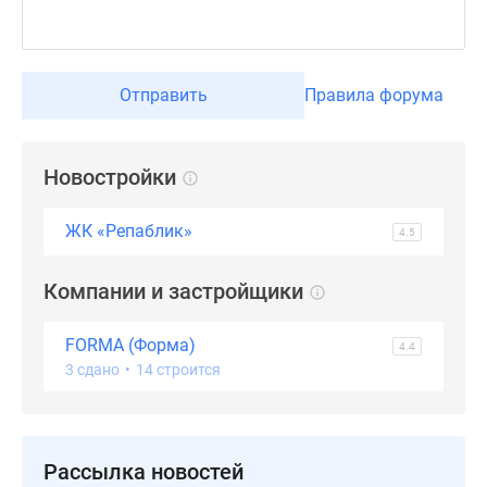
поселки
у
водоема
Отправить
Правила форума
Коттеджные
поселки
в
Новостройки
ипотеку
Бизнес-
ЖК «Репаблик»
центры
4.5
Коттеджи
Скидки
Компании и застройщики
и
акции
FORMA (Форма)
4.4
Макс
3 сдано
•
14 строится
Рассылка новостей