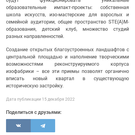
будут функционировать уникальные
застройщиком
образовательные импакт-проекты: собственная
Rutube
школа искусств, изо-мастерские для взрослых и
Поиск
семейной аудитории, общее пространство STE(A)M-
дома
образования, детский клуб, множество студий
в
разных направленностей.
Москве
Программа
Создание открытых благоустроенных ландшафтов с
реновации
центральной площадью и наполнение творческими
в
возможностями реконструируемого корпуса
Москве
изофабрики – все эти приемы позволят органично
Новостройки
вписать новый квартал в существующую
премиум-
историческую застройку.
класса
Новостройки
Дата публикации 15 декабря 2022
бизнес-
класса
Поделиться с друзьями:
Рассрочка
Траншевая
ипотека