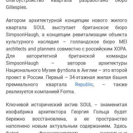
благоустройство квартала разработано бюро
Дзен
Gillespies.
Машино-
Автором архитектурной концепции нового жилого
места
квартала SOUL выступает британское бюро
Апартаменты
SimpsonHaugh, а концепции ревитализации объекта
#траншевая
культурного наследия – голландское бюро MEI
ипотека
architects and planners совместно с российским ХОРА.
#рассрочка
Для авторитетной британской команды
ИТ-
SimpsonHaugh – авторов архитектуры
ипотека
Национального Музея футбола в Англии – это второй
Квартиры
проект в России. Первый – 34-этажная жилая башня
со
премиального квартала
Republic
, – также
скидками
реализуется компанией Formа.
до
41%
Ключевой исторический актив SOUL – знаменитая
Видео
изофабрика архитектора Георгия Гольца будет
360°
бережно восстановлена, а ее пространство
новостроек
наполнено новым актуальным содержанием. Здесь
Субсидированная