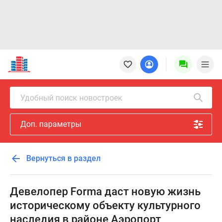
Новостройки
Квартиры
Ипотека
Новостройки
Удобный поиск новостроек
Москвы
Новостройки
Доп. параметры
Подмосковья
Новостройки
Новой
Вернуться в раздел
Москвы
Готовые
новостройки
Девелопер Forma даст новую жизнь
Новостройки
историческому объекту культурного
на
наследия в районе Аэропорт
карте