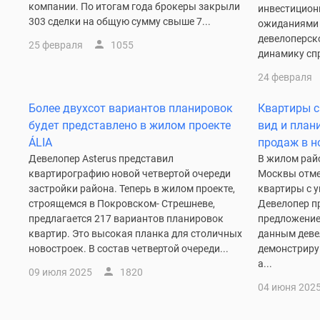
компании. По итогам года брокеры закрыли
инвестицион
303 сделки на общую сумму свыше 7...
ожиданиями 
девелоперско
25 февраля
1055
динамику спр
24 февраля
Более двухсот вариантов планировок
Квартиры с
будет представлено в жилом проекте
вид и план
ÁLIA
продаж в н
Девелопер Asterus представил
В жилом райо
квартирографию новой четвертой очереди
Москвы отме
застройки района. Теперь в жилом проекте,
квартиры с 
строящемся в Покровском- Стрешневе,
Девелопер п
предлагается 217 вариантов планировок
предложение 
квартир. Это высокая планка для столичных
данным девел
новостроек. В состав четвертой очереди...
демонстриру
а...
09 июля 2025
1820
04 июня 202