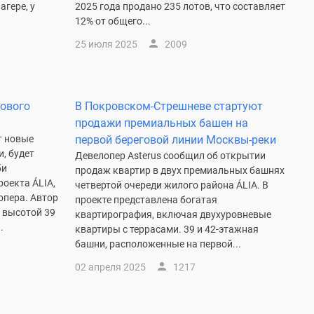
агере, у
2025 года продано 235 лотов, что составляет
12% от общего...
25 июля 2025
2009
нового
В Покровском-Стрешневе стартуют
продажи премиальных башен на
т новые
первой береговой линии Москвы-реки
, будет
Девелопер Asterus сообщил об открытии
би
продаж квартир в двух премиальных башнях
оекта ÁLIA,
четвертой очереди жилого района ÁLIA. В
опера. Автор
проекте представлена богатая
и высотой 39
квартирография, включая двухуровневые
.
квартиры с террасами. 39 и 42-этажная
башни, расположенные на первой...
02 апреля 2025
1217