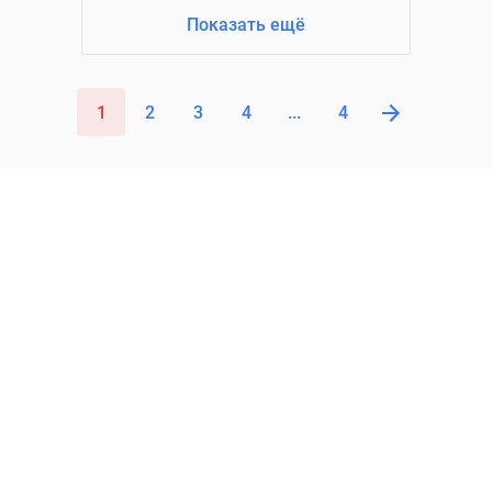
Показать ещё
1
2
3
4
...
4