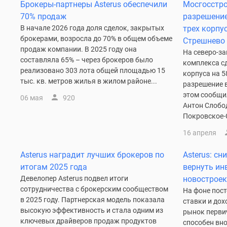
Брокеры-партнеры Asterus обеспечили
Мосгосстр
70% продаж
разрешение
В начале 2026 года доля сделок, закрытых
трех корпу
брокерами, возросла до 70% в общем объеме
Стрешнево
продаж компании. В 2025 году она
На северо-з
составляла 65% – через брокеров было
комплекса сд
реализовано 303 лота общей площадью 15
корпуса на 
тыс. кв. метров жилья в жилом районе...
разрешение 
этом сообщи
06 мая
920
Антон Слобо
Покровское-
16 апреля
Asterus наградит лучших брокеров по
Asterus: с
итогам 2025 года
вернуть ин
Девелопер Asterus подвел итоги
новостроек
сотрудничества с брокерским сообществом
На фоне пос
в 2025 году. Партнерская модель показала
ставки и до
высокую эффективность и стала одним из
рынок перви
ключевых драйверов продаж продуктов
способен вно