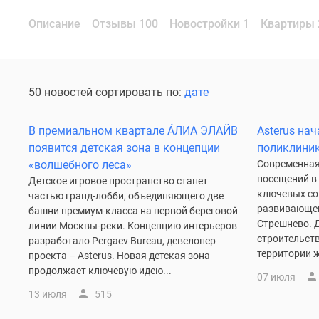
Описание
Отзывы 100
Новостройки 1
Квартиры 
50 новостей сортировать по:
дате
В премиальном квартале ÁЛИA ЭЛАЙВ
Asterus на
появится детская зона в концепции
поликлиник
«волшебного леса»
Современная
посещений в 
Детское игровое пространство станет
ключевых со
частью гранд-лобби, объединяющего две
развивающег
башни премиум-класса на первой береговой
Стрешнево. Д
линии Москвы-реки. Концепцию интерьеров
строительст
разработало Pergaev Bureau, девелопер
территории ж
проекта – Asterus. Новая детская зона
продолжает ключевую идею...
07 июля
13 июля
515