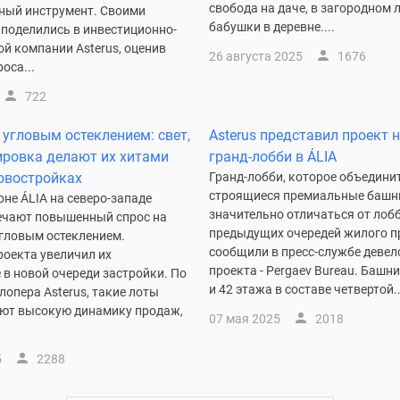
свобода на даче, в загородном л
ный инструмент. Своими
бабушки в деревне....
поделились в инвестиционно-
й компании Asterus, оценив
26 августа 2025
1676
оса...
722
 угловым остеклением: свет,
Asterus представил проект 
ировка делают их хитами
гранд-лобби в ÁLIA
овостройках
Гранд-лобби, которое объедини
строящиеся премиальные башни
не ÁLIA на северо-западе
значительно отличаться от лоб
чают повышенный спрос на
предыдущих очередей жилого пр
угловым остеклением.
сообщили в пресс-службе девел
роекта увеличил их
проекта - Pergaev Bureau. Башн
в новой очереди застройки. По
и 42 этажа в составе четвертой..
опера Asterus, такие лоты
ют высокую динамику продаж,
07 мая 2025
2018
5
2288