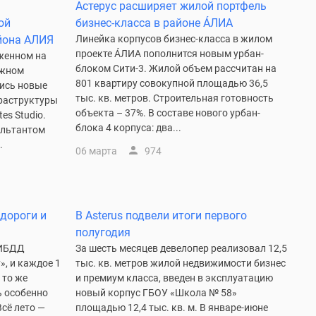
Астерус расширяет жилой портфель
ой
бизнес-класса в районе ÁЛИА
йона АЛИЯ
Линейка корпусов бизнес-класса в жилом
проекте ÁЛИА пополнится новым урбан-
женном на
блоком Сити-3. Жилой объем рассчитан на
ижном
801 квартиру совокупной площадью 36,5
ись новые
тыс. кв. метров. Строительная готовность
раструктуры
объекта – 37%. В составе нового урбан-
tes Studio.
блока 4 корпуса: два...
ультантом
.
06 марта
974
 дороги и
В Asterus подвели итоги первого
полугодия
ГИБДД
За шесть месяцев девелопер реализовал 12,5
», и каждое 1
тыс. кв. метров жилой недвижимости бизнес
 то же
и премиум класса, введен в эксплуатацию
ь особенно
новый корпус ГБОУ «Школа № 58»
сё лето —
площадью 12,4 тыс. кв. м. В январе-июне