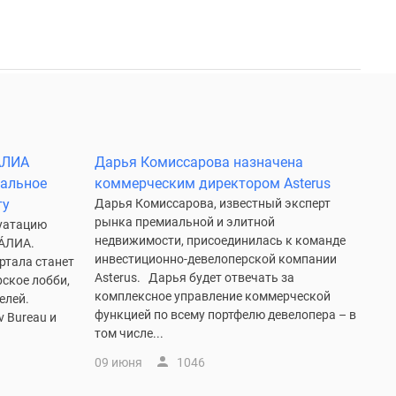
 ÁЛИA
Дарья Комиссарова назначена
альное
коммерческим директором Asterus
ту
Дарья Комиссарова, известный эксперт
рынка премиальной и элитной
луатацию
недвижимости, присоединилась к команде
 ÁЛИА.
инвестиционно-девелоперской компании
ртала станет
Asterus. Дарья будет отвечать за
ское лобби,
комплексное управление коммерческой
елей.
функцией по всему портфелю девелопера – в
 Bureau и
том числе...
09 июня
1046