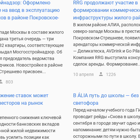
ойнадзор: Оформлено
RRG продолжают участие в
 на ввод в эксплуатацию
формировании коммерческ
сов в районе Покровское-
инфраструктуры жилого ра
В жилом районе АЛИА, располо
северо-западе Москвы в прест
ападе Москвы в составе жилого
Покровском-Стрешневе, появил
ана третья очередь — три
арендаторы коммерческой инф
582 квартиры, соответствующее
— Деликатеска, AVDrink и Go Pila
выдал Мосгосстройнадзор. Об
Компания RRG выступила конс
л председатель ведомства
сделок аренды. Формирование..
дчиков. Новостройке в районе
Стрешнево присвоен...
10 апреля
1226
803
нижение ставок может
В ÁLIA путь до школы — без
весторов на рынок
светофора
Перед началом учебного года 
проводит рейды «Снова в школу
тепенного снижения ключевой
сентября в городе звучит одно и
ходности банковских вкладов
напоминание: детям нужно быт
чной жилой недвижимости
осторожными по пути в школу. В
вь усилить позиции как