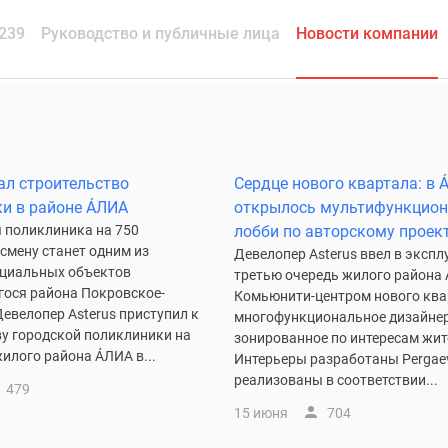
239
Руководство и публичные лица
Новости компании
чал строительство
Сердце нового квартала: в
и в районе ÁЛИA
открылось мультифункцион
 поликлиника на 750
лобби по авторскому проек
смену станет одним из
Девелопер Asterus ввел в эксп
циальных объектов
третью очередь жилого района
ося района Покровское-
Комьюнити-центром нового ква
евелопер Asterus приступил к
многофункциональное дизайнер
ву городской поликлиники на
зонированное по интересам жит
илого района ÁЛИA в...
Интерьеры разработаны Pergaev
реализованы в соответствии...
479
15 июня
704