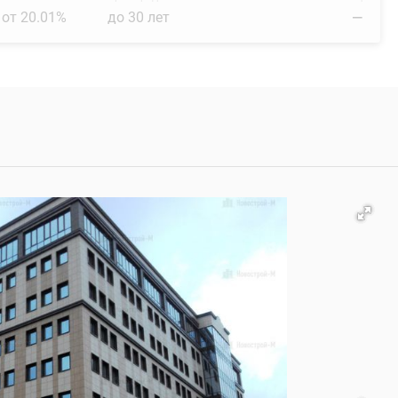
от 20.01%
до 30 лет
—