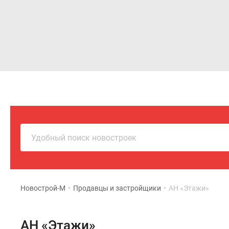
Новостройки
Квартиры
Удобный поиск новостроек
Новострой-М
•
Продавцы и застройщики
•
АН «Этажи»
АН «Этажи»