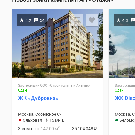
4.2
54
4.3
Застройщик ООО «Строительный Альянс»
Застройщик
Сдан
Сдан
ЖК «Дубровка»
ЖК Disc
Москва, Сосенское С/П
Москва, 
Ольховая
15 мин.
Беломо
2
3-комн.
от 142.00 м
35 104 048
₽