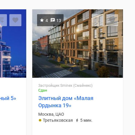
4
13
Застройщик Sminex (Смайнекс)
Сдан
ный 5»
Элитный дом «Малая
Ордынка 19»
Москва, ЦАО
.
Третьяковская
5 мин.