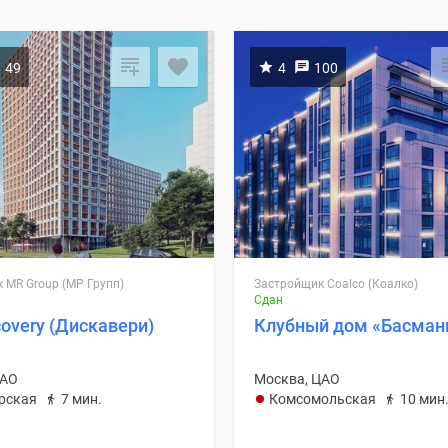
49
4
100
 MR Group (МР Групп)
Застройщик Coalco (Коалко)
Сдан
overy (Дискавери)
Клубный дом «Басман
САО
Москва, ЦАО
рская
7 мин.
Комсомольская
10 мин