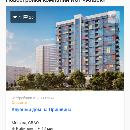
4
26
Застройщик ИСГ «Алвек»
Строится
Клубный дом на Пришвина
Москва, СВАО
Бибирево
17 мин.