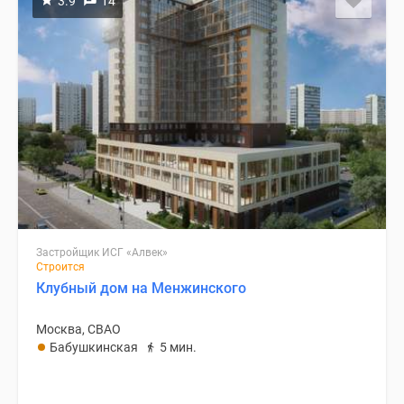
3.9
14
Застройщик ИСГ «Алвек»
Строится
Клубный дом на Менжинского
Москва, СВАО
Бабушкинская
5 мин.