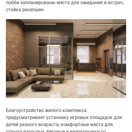
лобби запланированы места для ожидания и встреч,
Дома
стойка ресепшен.
и
коттеджи
Коттеджные
поселки
в
Новой
Москве
Готовые
коттеджные
поселки
Строящиеся
коттеджные
поселки
Коттеджные
поселки
Благоустройство жилого комплекса
в
предусматривает установку игровых площадок для
лесу
детей разного возраста, комфортные места для
Коттеджные
отдыха взрослых, беговые и велодорожки со