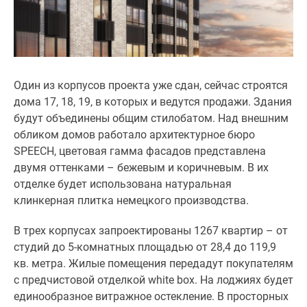
застройщиком
Rutube
Поиск
дома
в
Один из корпусов проекта уже сдан, сейчас строятся
Москве
дома 17, 18, 19, в которых и ведутся продажи. Здания
Программа
будут объединены общим стилобатом. Над внешним
реновации
обликом домов работало архитектурное бюро
в
SPEECH, цветовая гамма фасадов представлена
Москве
двумя оттенками – бежевым и коричневым. В их
Новостройки
отделке будет использована натуральная
премиум-
клинкерная плитка немецкого производства.
класса
Новостройки
В трех корпусах запроектированы 1267 квартир – от
бизнес-
студий до 5-комнатных площадью от 28,4 до 119,9
класса
кв. метра. Жилые помещения передадут покупателям
Рассрочка
с предчистовой отделкой white box. На лоджиях будет
Траншевая
единообразное витражное остекление. В просторных
ипотека