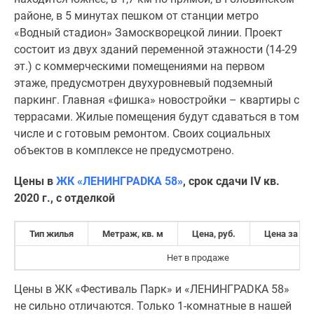
районе, в 5 минутах пешком от станции метро
«Водный стадион» Замоскворецкой линии. Проект
состоит из двух зданий переменной этажности (14-29
эт.) с коммерческими помещениями на первом
этаже, предусмотрен двухуровневый подземный
паркинг. Главная «фишка» новостройки – квартиры с
террасами. Жилые помещения будут сдаваться в том
числе и с готовым ремонтом. Своих социальных
объектов в комплексе не предусмотрено.
Цены в
ЖК «ЛЕНИНГРАDКА 58»
,
срок сдачи I
V
кв.
2020 г., с отделкой
Тип жилья
Метраж, кв. м
Цена, руб.
Цена за кв.
Нет в продаже
Цены в ЖК «Фестиваль Парк» и «ЛЕНИНГРАDКА 58»
не сильно отличаются. Только 1-комнатные в нашей