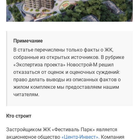
1-
комнатные
2-
комнатные
3-
комнатные
Примечание
Квартиры
В статье перечислены только факты о ЖК,
на
собранные из открытых источников. В рубрике
карте
«Экспертиза проекта» Новострой-М решил
Ипотечный
отказаться от оценок и оценочных суждений:
калькулятор
право делать выводы из описанных фактов о
Семейная
жилом комплексе мы предоставляем нашим
ипотека
читателям.
Военная
ипотека
Банки
Кто строит
и
программы
Застройщиком ЖК «Фестиваль Парк» является
Медиа
акционерное общество
«Центр-Инвест»
. Компания