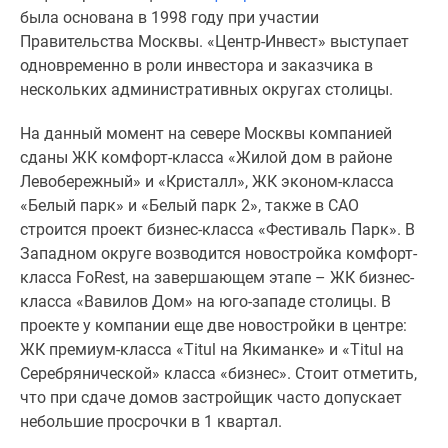
Новости
была основана в 1998 году при участии
недвижимости
Правительства Москвы. «Центр-Инвест» выступает
Мнение
одновременно в роли инвестора и заказчика в
эксперта
нескольких административных округах столицы.
Аналитика
На данный момент на севере Москвы компанией
рынка
сданы ЖК комфорт-класса «Жилой дом в районе
Покупателю
Левобережный» и «Кристалл», ЖК эконом-класса
Экспертиза
«Белый парк» и «Белый парк 2», также в САО
новостроек
строится проект бизнес-класса «Фестиваль Парк». В
Эксперты
Западном округе возводится новостройка комфорт-
и
класса FoRest, на завершающем этапе – ЖК бизнес-
авторы
класса «Вавилов Дом» на юго-западе столицы. В
О
проекте у компании еще две новостройки в центре:
проекте
ЖК премиум-класса «Titul на Якиманке» и «Titul на
Контакты
Серебрянической» класса «бизнес». Стоит отметить,
Реклама
что при сдаче домов застройщик часто допускает
на
небольшие просрочки в 1 квартал.
сайте
Vk