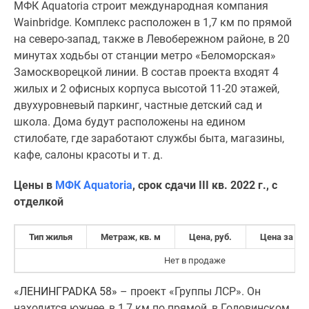
МФК Aquatoria строит международная компания
Wainbridge. Комплекс расположен в 1,7 км по прямой
на северо-запад, также в Левобережном районе, в 20
минутах ходьбы от станции метро «Беломорская»
Замоскворецкой линии. В состав проекта входят 4
жилых и 2 офисных корпуса высотой 11-20 этажей,
двухуровневый паркинг, частные детский сад и
школа. Дома будут расположены на едином
стилобате, где заработают службы быта, магазины,
кафе, салоны красоты и т. д.
Цены в
МФК
Aquatoria
, срок сдачи III кв. 2022 г., с
отделкой
Тип жилья
Метраж, кв. м
Цена, руб.
Цена за кв.
Нет в продаже
«
ЛЕНИНГРАDКА 58
»
– проект «Группы ЛСР». Он
находится южнее, в 1,7 км по прямой, в Головинском