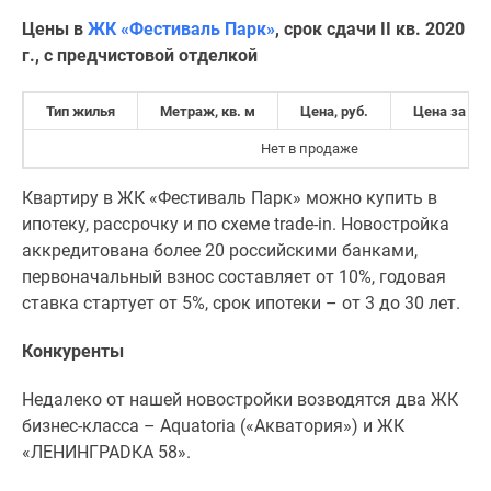
Цены в
ЖК
«Фестиваль Парк»
, срок сдачи II кв. 2020
г., с предчистовой отделкой
Тип жилья
Метраж, кв. м
Цена, руб.
Цена за кв.
Нет в продаже
Квартиру в ЖК «Фестиваль Парк» можно купить в
ипотеку, рассрочку и по схеме trade-in. Новостройка
аккредитована более 20 российскими банками,
первоначальный взнос составляет от 10%, годовая
ставка стартует от 5%, срок ипотеки – от 3 до 30 лет.
Конкуренты
Недалеко от нашей новостройки возводятся два ЖК
бизнес-класса – Aquatoria («Акватория») и ЖК
«ЛЕНИНГРАDКА 58».