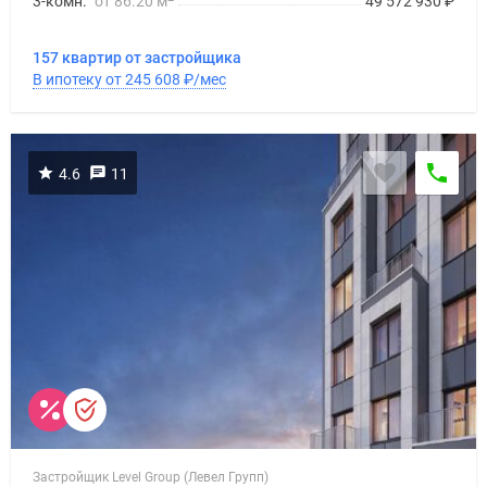
3-комн.
от 86.20 м
49 572 930
₽
157 квартир от застройщика
В ипотеку от 245 608
₽
/мес
4.6
11
Застройщик Level Group (Левел Групп)