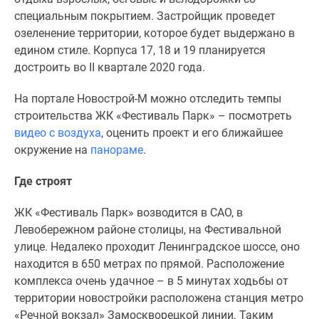
поселки
специальным покрытием. Застройщик проведет
у
озеленение территории, которое будет выдержано в
водоема
едином стиле. Корпуса 17, 18 и 19 планируется
Коттеджные
достроить во II квартале 2020 года.
поселки
На портале Новострой-М можно отследить темпы
в
строительства ЖК «Фестиваль Парк» – посмотреть
ипотеку
видео с воздуха
, оценить проект и его ближайшее
Бизнес-
окружение на
панораме
.
центры
Коттеджи
Где строят
Скидки
и
ЖК «Фестиваль Парк» возводится в САО, в
акции
Левобережном районе столицы, на Фестивальной
Макс
улице. Недалеко проходит Ленинградское шоссе, оно
находится в 650 метрах по прямой. Расположение
комплекса очень удачное – в 5 минутах ходьбы от
территории новостройки расположена станция метро
«Речной вокзал» Замоскворецкой линии. Таким