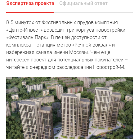
Экспертиза проекта
Официальный ответ
Специальные
предложения
Коммерческие
В 5 минутах от Фестивальных прудов компания
помещения
«Центр-Инвест» возводит три корпуса новостройки
Продавцы
«Фестиваль Парк». В пешей доступности от
и
комплекса – станция метро «Речной вокзал» и
застройщики
набережная канала имени Москвы. Чем еще
Панорамы
интересен проект для потенциальных покупателей –
новостроек
читайте в очередном расследовании Новострой-М.
Видеообзор
новостроек
Экспертиза
новостроек
Экология
Москвы
и
Подмосковья
Студии