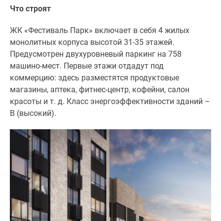
Что строят
Дзен
Машино-
ЖК «Фестиваль Парк» включает в себя 4 жилых
места
монолитных корпуса высотой 31-35 этажей.
Апартаменты
Предусмотрен двухуровневый паркинг на 758
#траншевая
машино-мест. Первые этажи отдадут под
ипотека
коммерцию: здесь разместятся продуктовые
#рассрочка
магазины, аптека, фитнес-центр, кофейни, салон
ИТ-
красоты и т. д. Класс энергоэффективности зданий –
ипотека
В (высокий).
Квартиры
со
скидками
до
41%
Видео
360°
новостроек
Субсидированная