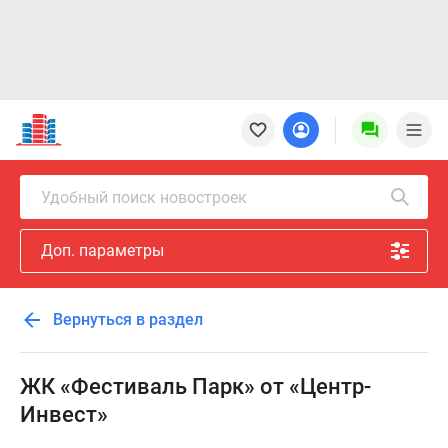
Новостройки
Квартиры
Ипотека
Новостройки
Удобный поиск новостроек
Москвы
Новостройки
Доп. параметры
Подмосковья
Новостройки
Новой
Вернуться в раздел
Москвы
Готовые
новостройки
ЖК «Фестиваль Парк» от «Центр-
Новостройки
Инвест»
на
карте