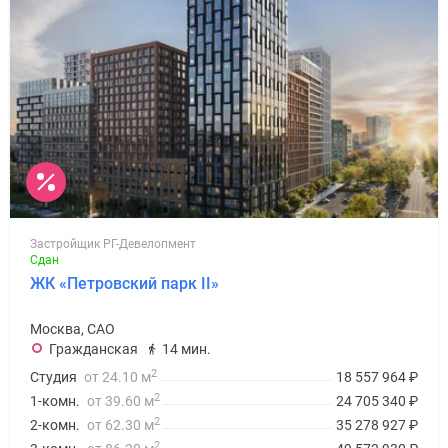
Застройщик РГ-Девелопмент
Сдан
ЖК «Петровский парк II»
Москва, САО
Гражданская
14 мин.
2
Студия
от 24.10 м
18 557 964
₽
2
1-комн.
от 39.60 м
24 705 340
₽
2
2-комн.
от 62.30 м
35 278 927
₽
2