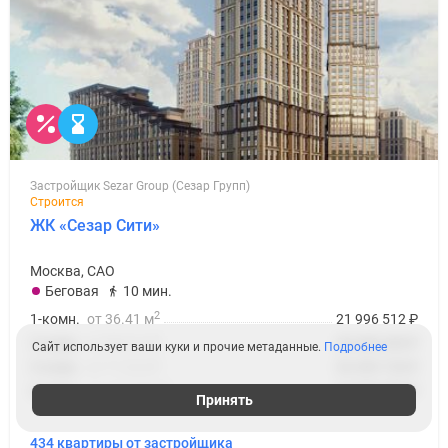
Застройщик Sezar Group (Сезар Групп)
Строится
ЖК «Сезар Сити»
Москва, САО
Беговая
10 мин.
2
1-комн.
от 36.41 м
21 996 512
₽
2
2-комн.
от 58.61 м
30 698 440
₽
Сайт использует ваши куки и прочие метаданные.
Подробнее
2
3-комн.
от 71.62 м
36 459 720
₽
2
4-комн.
от 117.64 м
64 898 880
₽
Принять
434 квартиры от застройщика