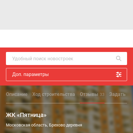
Удобный поиск новостроек
Доп. параметры
Описание
Ход строительства
Отзывы
Задать во
33
ЖК «Пятница»
Московская область, Брехово деревня