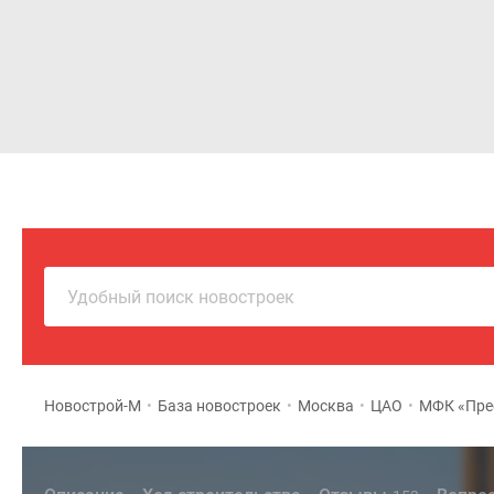
Новостройки
Квартиры
Удобный поиск новостроек
Новострой-М
•
База новостроек
•
Москва
•
ЦАО
•
МФК «Пре