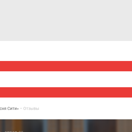
Дома и коттеджи
Ипотека
Медиа
Консультация
сня Сити»
•
Отзывы