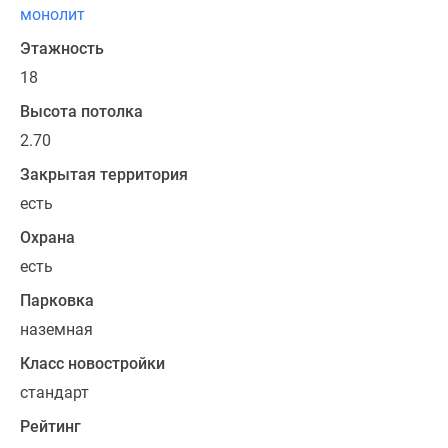
двусторонней
монолит
ориентацией
Этажность
окон.
В
18
большинстве
Высота потолка
вариантов
2.70
планировки,
разработанных
Закрытая территория
застройщиком,
есть
предусмотрены
Охрана
изолированные
комнаты,
есть
просторные
Парковка
кухни
наземная
площадью
от
Класс новостройки
10
стандарт
кв.
Рейтинг
м