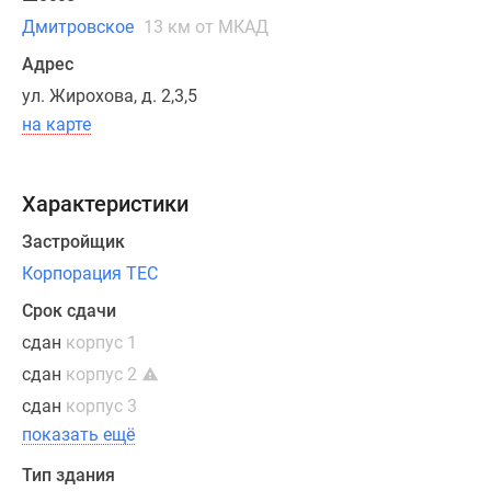
четырехкомнатными
Дмитровское
13 км от МКАД
квартирами
Адрес
с
ул. Жирохова, д. 2,3,5
разнообразными
планировочными
на карте
решениями,
в
Характеристики
том
числе,
Застройщик
с
Корпорация ТЕС
объединенными
кухнями-
Срок сдачи
гостиными,
сдан
корпус 1
дополнительными
сдан
корпус 2
туалетами,
сдан
корпус 3
отдельными
показать ещё
кладовыми
и
Тип здания