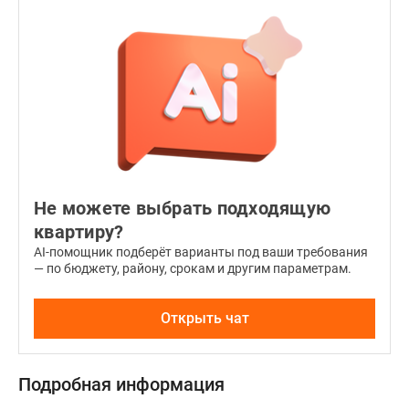
открываются
живописные
виды,
а
высота
потолков
в
помещениях
составляет
Не можете выбрать подходящую
2.7
квартиру?
метра.
AI-помощник подберёт варианты под ваши требования
На
— по бюджету, району, срокам и другим параметрам.
верхних
этажах
Открыть чат
каждого
корпуса
расположены
Подробная информация
двухуровневые