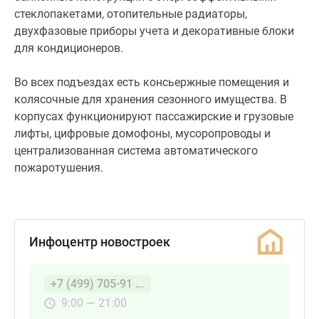
и
стеклопакетами, отопительные радиаторы,
«мокрых»
двухфазовые приборы учета и декоративные блоки
зон
для кондиционеров.
на
кухнях,
Во всех подъездах есть консьержные помещения и
разводка
колясочные для хранения сезонного имущества. В
внутриквартирных
корпусах функционируют пассажирские и грузовые
коммуникаций
лифты, цифровые домофоны, мусоропроводы и
и
централизованная система автоматического
монтаж
пожаротушения.
розеток
с
выключателями.
В
Инфоцентр новостроек
стоимость
квартир
+7 (499) 705-91 ...
без
отделки
9:00 — 21:00