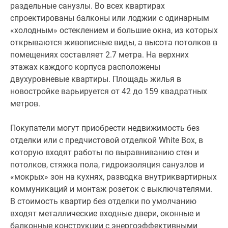
или
раздельные санузлы. Во всех квартирах
с
спроектированы балконы или лоджии с одинарным
предчистовой
«холодным» остеклением и большие окна, из которых
отделкой
открываются живописные виды, а высота потолков в
White
помещениях составляет 2.7 метра. На верхних
Box,
этажах каждого корпуса расположены
в
двухуровневые квартиры. Площадь жилья в
которую
новостройке варьируется от 42 до 159 квадратных
входят
метров.
работы
по
Покупатели могут приобрести недвижимость без
выравниванию
отделки или с предчистовой отделкой White Box, в
стен
которую входят работы по выравниванию стен и
и
потолков, стяжка пола, гидроизоляция санузлов и
потолков,
«мокрых» зон на кухнях, разводка внутриквартирных
стяжка
коммуникаций и монтаж розеток с выключателями.
пола,
В стоимость квартир без отделки по умолчанию
гидроизоляция
входят металлические входные двери, оконные и
санузлов
балконные конструкции с энергоэффективными