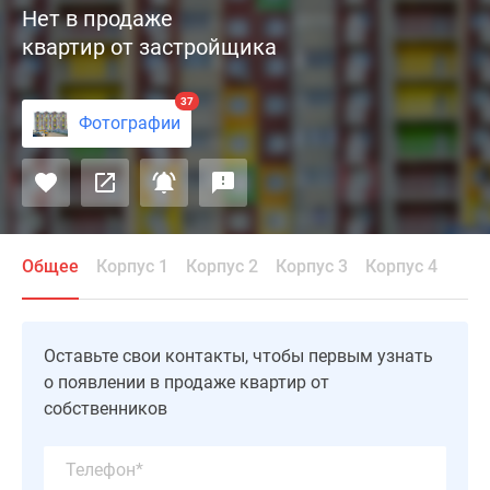
Нет в продаже
«Победа»,
квартир от застройщика
который
возведен
в
37
Фотографии
подмосковном
городе
Лобня,
состоит
из
четырех
Общее
Корпус 1
Корпус 2
Корпус 3
Корпус 4
многоквартирных
домов
высотой
Оставьте свои контакты, чтобы первым узнать
от
о появлении в продаже квартир от
17
собственников
до
18
этажей.