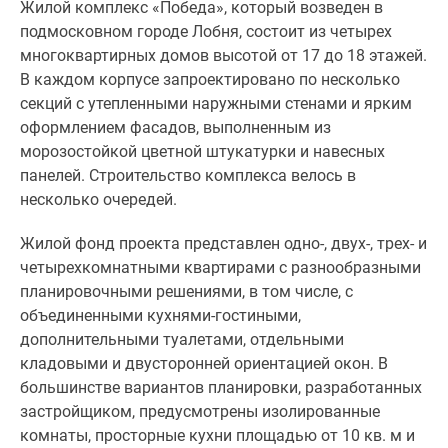
квартиры.
Жилой комплекс «Победа», который возведен в
Площадь
подмосковном городе Лобня, состоит из четырех
жилья
многоквартирных домов высотой от 17 до 18 этажей.
в
В каждом корпусе запроектировано по несколько
новостройке
секций с утепленными наружными стенами и ярким
варьируется
оформлением фасадов, выполненным из
от
морозостойкой цветной штукатурки и навесных
42
панелей. Строительство комплекса велось в
до
несколько очередей.
159
квадратных
Жилой фонд проекта представлен одно-, двух-, трех- и
метров.
четырехкомнатными квартирами с разнообразными
планировочными решениями, в том числе, с
Покупатели
объединенными кухнями-гостиными,
могут
дополнительными туалетами, отдельными
приобрести
кладовыми и двусторонней ориентацией окон. В
недвижимость
большинстве вариантов планировки, разработанных
без
застройщиком, предусмотрены изолированные
отделки
комнаты, просторные кухни площадью от 10 кв. м и