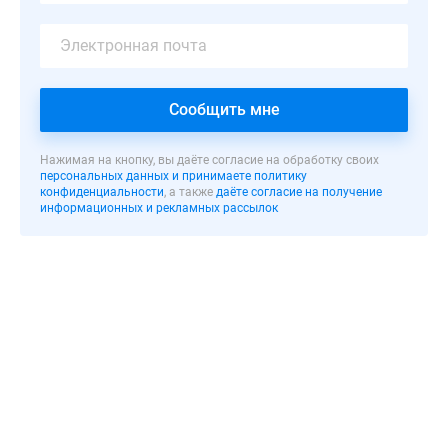
В
каждом
корпусе
запроектировано
по
Сообщить мне
несколько
секций
Нажимая на кнопку, вы даёте согласие на обработку своих
с
персональных данных и принимаете политику
конфиденциальности
, а также
даёте согласие на получение
утепленными
информационных и рекламных рассылок
наружными
стенами
и
ярким
оформлением
фасадов,
выполненным
из
морозостойкой
цветной