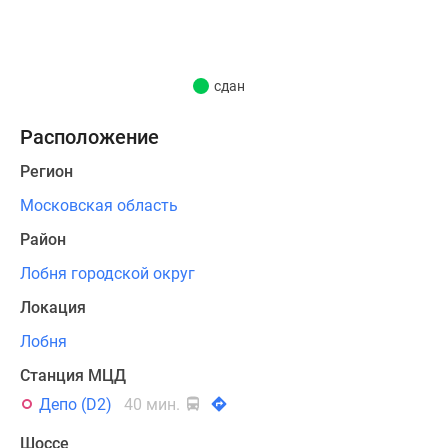
штукатурки
и
навесных
панелей.
сдан
Строительство
комплекса
Расположение
велось
Регион
в
несколько
Московская область
очередей.
Район
Жилой
Лобня городской округ
фонд
Локация
проекта
Лобня
представлен
одно-,
Станция МЦД
двух-,
Депо (D2)
40 мин.
трех-
и
Шоссе