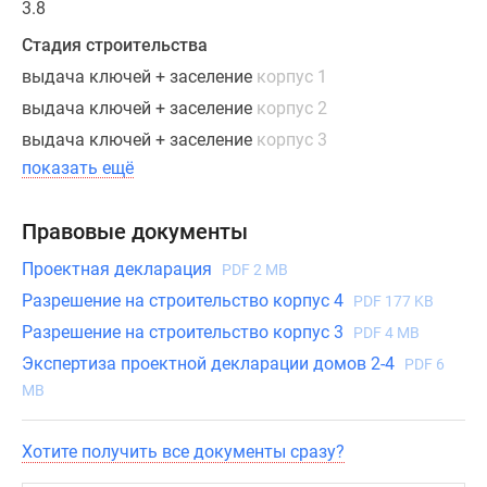
3.8
и
раздельные
Стадия строительства
санузлы.
выдача ключей + заселение
корпус 1
Во
выдача ключей + заселение
корпус 2
всех
выдача ключей + заселение
корпус 3
квартирах
спроектированы
показать ещё
балконы
или
Правовые документы
лоджии
Проектная декларация
с
PDF 2 MB
одинарным
Разрешение на строительство корпус 4
PDF 177 KB
«холодным»
Разрешение на строительство корпус 3
PDF 4 MB
остеклением
Экспертиза проектной декларации домов 2-4
PDF 6
и
MB
большие
окна,
Хотите получить все документы сразу?
из
которых