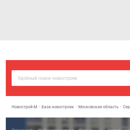
Новостройки
Квартиры
Удобный поиск новостроек
Новострой-М
•
База новостроек
•
Московская область
•
Сер