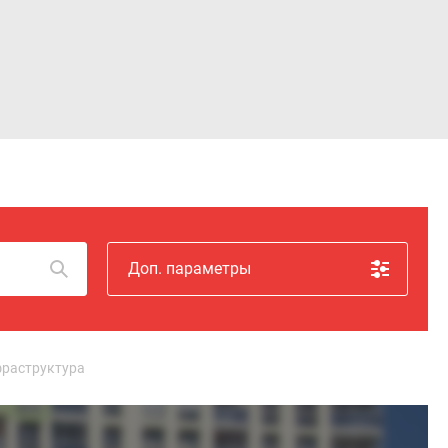
Войти
Доп. параметры
раструктура