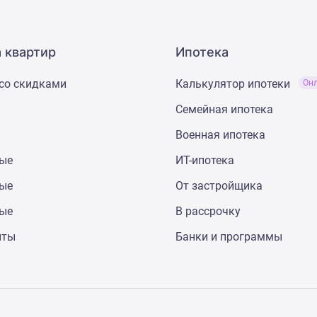
 квартир
Ипотека
со скидками
Калькулятор ипотеки
Он
Семейная ипотека
Военная ипотека
ные
ИТ-ипотека
ные
От застройщика
ные
В рассрочку
нты
Банки и программы