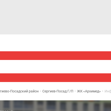
Дома и коттеджи
Ипотека
Медиа
Консультация
гиево-Посадский район
•
Сергиев-Посад Г/П
•
ЖК «Архимед»
•
Инф