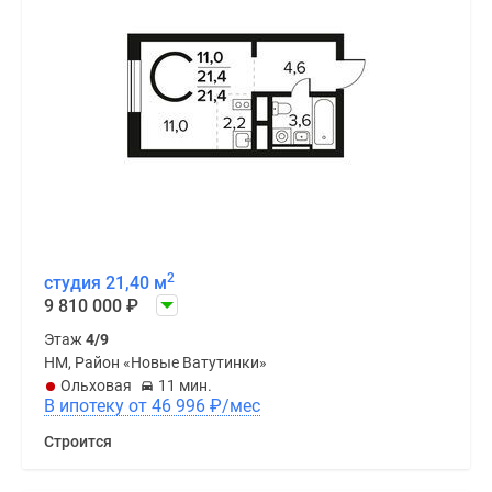
2
студия 21,40 м
9 810 000
₽
Этаж
4/9
НМ, Район «Новые Ватутинки»
Ольховая
11 мин.
В ипотеку от 46 996
₽
/мес
Строится