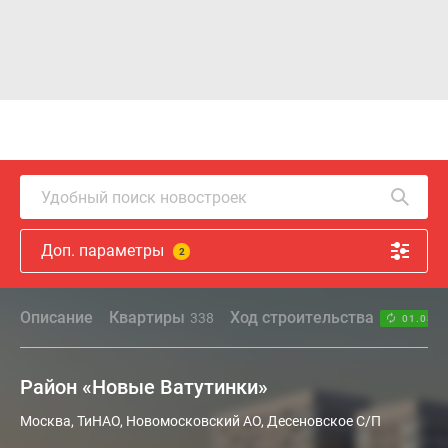
Удобный поиск новостроек
Доп. параметры
2
Описание
Квартиры
Ход строительства
338
01.08.2
Район «Новые Ватутинки»
Москва, ТиНАО, Новомосковский АО, Десеновское С/П