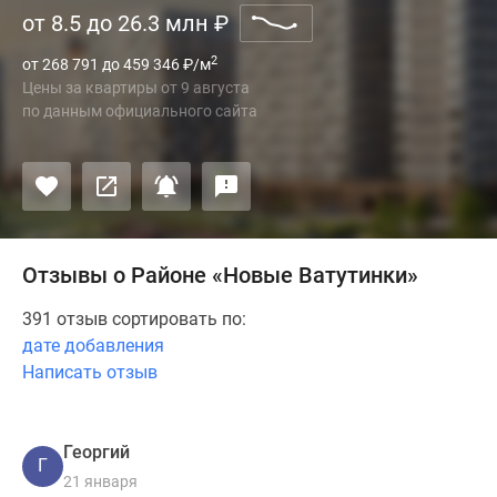
от 8.5 до 26.3 млн
₽
2
от 268 791 до 459 346
₽
/м
Цены за квартиры
от
9 августа
по данным официального сайта
Отзывы о Районе «Новые Ватутинки»
391 отзыв сортировать по:
дате добавления
Написать отзыв
Георгий
Г
21 января