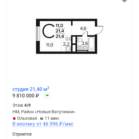
2
студия 21,40 м
9 810 000
₽
Этаж
4/9
НМ, Район «Новые Ватутинки»
Ольховая
11 мин.
В ипотеку от 46 996
₽
/мес
Строится