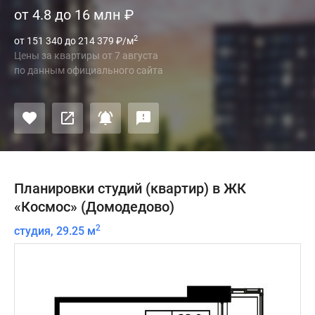
от 4.8 до 16 млн
₽
2
от 151 340 до 214 379
₽
/м
Цены за квартиры
от
7 августа
по данным официального сайта
Планировки студий (квартир) в ЖК
«Космос» (Домодедово)
2
студия, 29.25 м