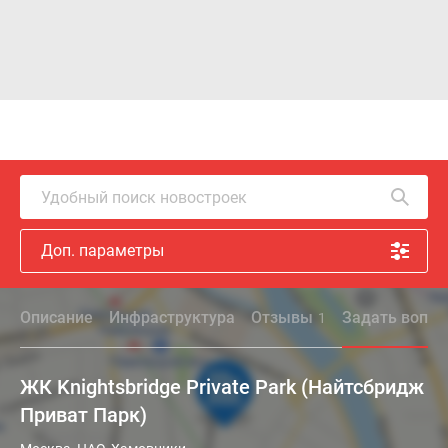
Удобный поиск новостроек
Доп. параметры
Описание
Инфраструктура
Отзывы
Задать вопро
1
ЖК Knightsbridge Private Park (Найтсбридж
Приват Парк)