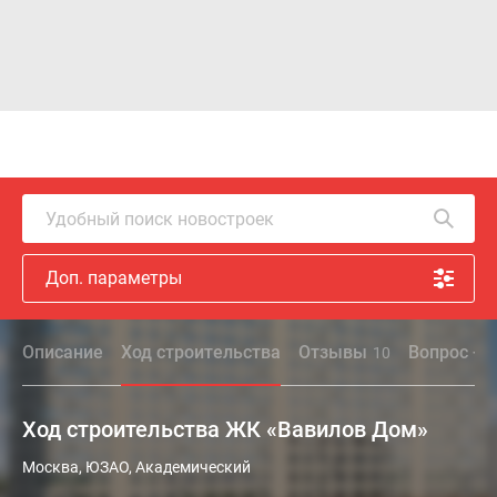
Удобный поиск новостроек
Доп. параметры
Описание
Ход строительства
Отзывы
Вопрос - о
10
Ход строительства ЖК «Вавилов Дом»
Москва, ЮЗАО, Академический