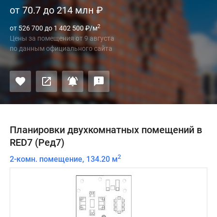
от 70.7 до 214 млн
₽
2
от 526 700 до 1 402 500
₽
/м
Цены за помещения
от
9 августа
по данным официального сайта
Планировки двухкомнатных помещений в
RED7 (Ред7)
2
2-комн. помещение, 134.20 м