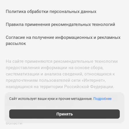
Политика обработки персональных данных
Правила применения рекомендательных технологий
Согласие на получение информационных и рекламных
рассылок
На сайте применяются рекомендательные технологии
предоставления информации на основе сбора,
систематизации и анализа сведений, относящихся к
предпочтениям пользователей сети «Интернет»,
находящихся на территории Российской Федерации.
© 2011—2026 Новострой-М. Все права защищены. Всё,
Сайт использует ваши куки и прочие метаданные.
Подробнее
что нужно знать о новостройках
Принять
Новостройки Санкт-Петербурга и Ленинградской
области