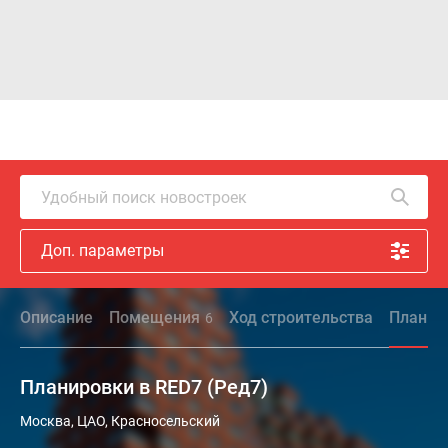
Удобный поиск новостроек
Доп. параметры
Описание
Помещения
Ход строительства
Планир
6
Планировки в RED7 (Ред7)
Москва, ЦАО, Красносельский