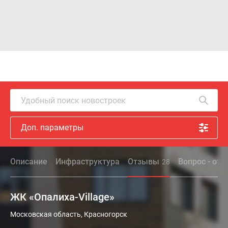
Удобный поиск новостроек
Доп. параметры
Описание
Инфраструктура
Отзывы
Вопрос - отв
28
ЖК «Опалиха-Village»
Московская область, Красногорск