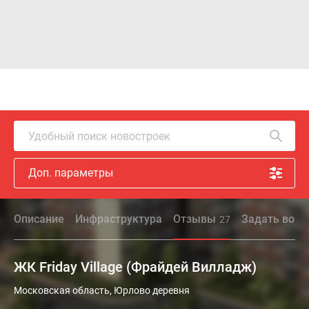
Удобный поиск новостроек
Доп. параметры
Описание
Инфраструктура
Отзывы
Задать вопр
27
ЖК Friday Village (Фрайдей Вилладж)
Московская область, Юрлово деревня