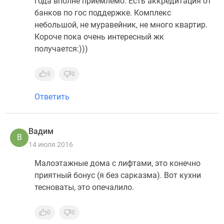
года вполне приемлемо. Есть аккредитация от
банков по гос поддержке. Комплекс
небольшой, не муравейник, не много квартир.
Короче пока очень интересный жк
получается:)))
5
0
Ответить
Вадим
В
14 июля 2016
Малоэтажные дома с лифтами, это конечно
приятный бонус (я без сарказма). Вот кухни
тесноваты, это опечалило.
0
0