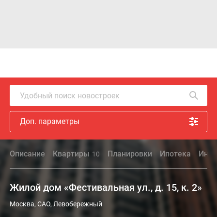
Удобный поиск новостроек
Доп. параметры
Описание
Квартиры
Планировки
Ипотека
Инфр
10
Жилой дом «Фестивальная ул., д. 15, к. 2»
Москва, САО, Левобережный