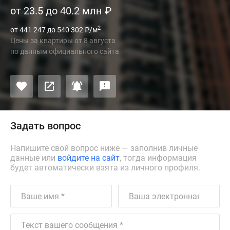
от 23.5 до 40.2 млн
₽
2
от 441 247 до 540 302
₽
/м
Цены за квартиры
от
8 августа
по данным официального сайта
Задать вопрос
Напишите свой вопрос ниже — заполнив личные
данные или
войдите на сайт
, тогда информация
будет автоматически взята из личного профиля.