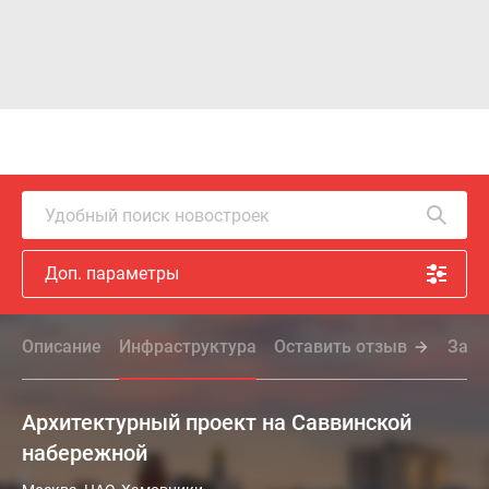
Удобный поиск новостроек
Доп. параметры
Описание
Инфраструктура
Оставить отзыв
Зада
Архитектурный проект на Саввинской
набережной