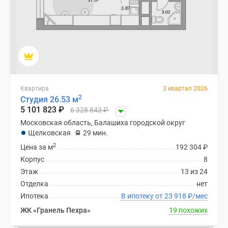
Новости
недвижимости
Мнение
эксперта
Аналитика
рынка
Покупателю
Квартира
3 квартал 2026
Экспертиза
2
Студия 26.53 м
новостроек
5 101 823
₽
6 328 843
₽
Эксперты
Московская область, Балашиха городской округ
и
Щелковская
29 мин.
авторы
2
Цена за м
192 304
₽
О
Корпус
8
проекте
Этаж
13 из 24
Контакты
Отделка
нет
Реклама
Ипотека
В ипотеку от 23 918
₽
/мес
на
ЖК «Гранель Пехра»
19 похожих
сайте
Vk