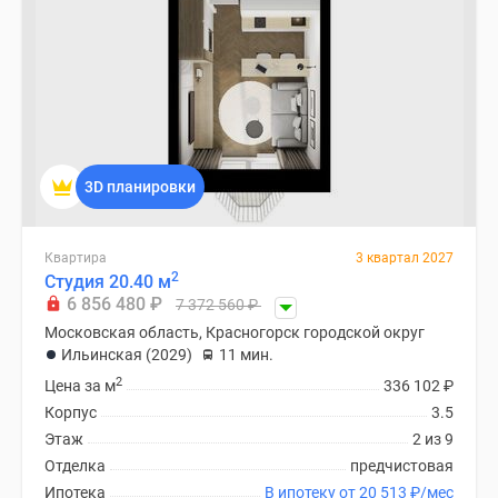
3D планировки
Квартира
3 квартал 2027
2
Студия 20.40 м
6 856 480
₽
7 372 560
₽
Московская область, Красногорск городской округ
Ильинская (2029)
11 мин.
2
Цена за м
336 102
₽
Корпус
3.5
Этаж
2 из 9
Отделка
предчистовая
Ипотека
В ипотеку от 20 513
₽
/мес