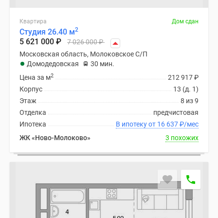
Дома
и
Квартира
Дом сдан
коттеджи
2
Студия 26.40 м
5 621 000
₽
Коттеджные
7 026 000
₽
поселки
Московская область, Молоковское С/П
Домодедовская
30 мин.
в
2
Новой
Цена за м
212 917
₽
Москве
Корпус
13 (д. 1)
Готовые
Этаж
8 из 9
коттеджные
Отделка
предчистовая
поселки
Ипотека
В ипотеку от 16 637
₽
/мес
Строящиеся
ЖК «Ново-Молоково»
3 похожих
коттеджные
поселки
Коттеджные
поселки
в
лесу
Коттеджные