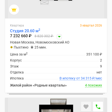
Квартира
3 квартал 2026
2
Студия 20.60 м
7 232 660
₽
8 820 302
₽
Новая Москва, Новомосковский АО
Пыхтино
25 мин.
2
Цена за м
351 100
₽
Корпус
2
Этаж
9
Отделка
нет
Ипотека
В ипотеку от 34 315
₽
/мес
Жилой район «Родные кварталы»
4 похожих