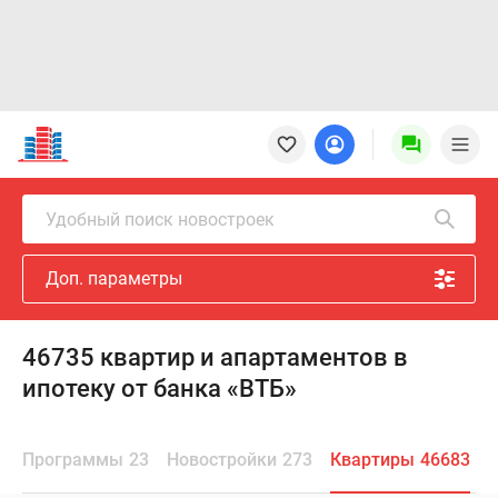
Новостройки
Квартиры
Ипотека
Новостройки
Удобный поиск новостроек
Москвы
Новостройки
Доп. параметры
Подмосковья
Новостройки
Новой
46735 квартир и апартаментов в
Москвы
ипотеку от банка «ВТБ»
Готовые
новостройки
Новостройки
Программы
23
Новостройки
273
Квартиры
46683
на
карте