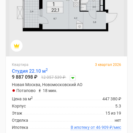
Квартира
3 квартал 2026
2
Студия 22.10 м
9 887 098
₽
12 057 539
₽
Новая Москва, Новомосковский АО
Потапово
18 мин.
2
Цена за м
447 380
₽
Корпус
5.3
Этаж
15 из 19
Отделка
нет
Ипотека
В ипотеку от 46 909
₽
/мес