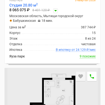
Квартира
3 квартал 2028
2
Студия 20.80 м
8 065 075
₽
8 401 120
₽
Московская область, Мытищи городской округ
Бабушкинская
18 мин.
2
Цена за м
387 744
₽
Корпус
15
Этаж
8 из 24
Отделка
чистовая
Ипотека
В ипотеку от 24 129
₽
/мес
Яуза парк
9 похожих