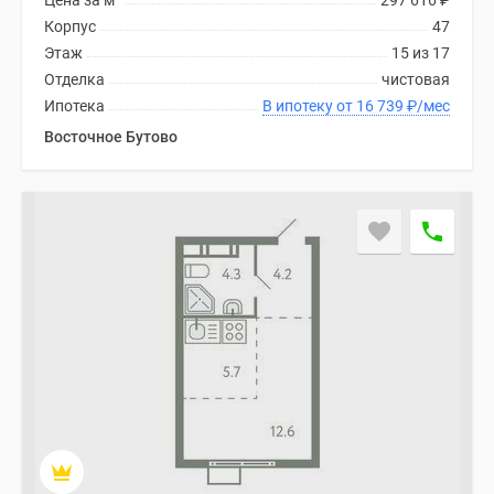
Цена за м
297 616
₽
застройщиком
Корпус
47
Rutube
Этаж
15 из 17
Поиск
Отделка
чистовая
дома
Ипотека
В ипотеку от 16 739
₽
/мес
в
Восточное Бутово
Москве
Программа
реновации
в
Москве
Новостройки
премиум-
класса
Новостройки
бизнес-
класса
Рассрочка
Траншевая
ипотека