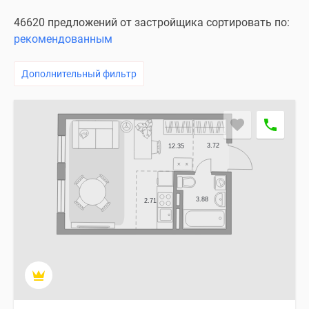
Специальные
46620 предложений от застройщика сортировать по:
предложения
рекомендованным
Коммерческие
помещения
Дополнительный фильтр
Продавцы
и
застройщики
Панорамы
новостроек
Видеообзор
новостроек
Экспертиза
новостроек
Экология
Москвы
и
Подмосковья
Студии