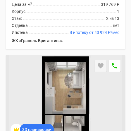
2
Цена за м
319 769
₽
Корпус
1
Этаж
2 из 13
Отделка
нет
Ипотека
В ипотеку от 43 924
₽
/мес
ЖК «Гранель Бригантина»
3D планировки