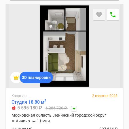
Дзен
Машино-
места
Апартаменты
#траншевая
ипотека
#рассрочка
ИТ-
ипотека
Квартиры
со
3D планировки
скидками
до
41%
Квартира
2 квартал 2028
2
Студия 18.80 м
Видео
5 595 180
₽
6 286 720
₽
360°
Московская область, Ленинский городской округ
новостроек
Аннино
11 мин.
Субсидированная
2