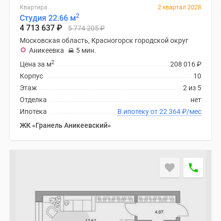
1-
Квартира
2 квартал 2028
комнатные
2
Студия 22.66 м
2-
4 713 637
₽
5 774 205
₽
комнатные
Московская область, Красногорск городской округ
3-
Аникеевка
5 мин.
комнатные
2
Цена за м
208 016
₽
Квартиры
Корпус
10
на
Этаж
2 из 5
карте
Отделка
нет
Ипотечный
Ипотека
В ипотеку от 22 364
₽
/мес
калькулятор
ЖК «Гранель Аникеевский»
Семейная
ипотека
Военная
ипотека
Банки
и
программы
Медиа