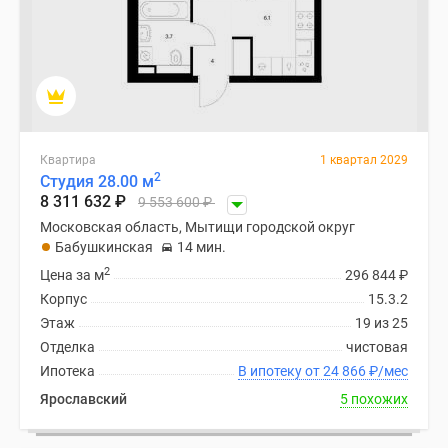
Квартира
1 квартал 2029
2
Студия 28.00 м
8 311 632
₽
9 553 600
₽
Московская область, Мытищи городской округ
Бабушкинская
14 мин.
2
Цена за м
296 844
₽
Корпус
15.3.2
Этаж
19 из 25
Отделка
чистовая
Ипотека
В ипотеку от 24 866
₽
/мес
Ярославский
5 похожих