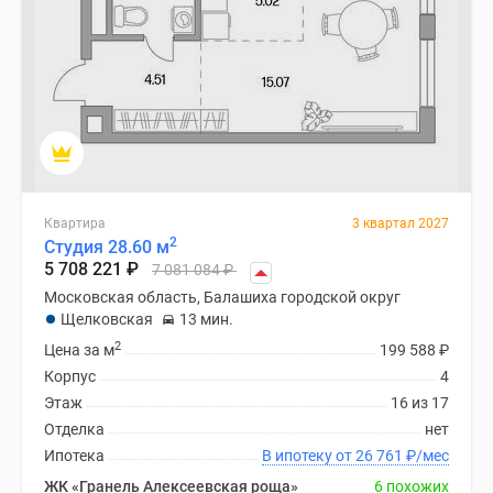
поселки
у
водоема
Коттеджные
поселки
в
ипотеку
Бизнес-
Квартира
3 квартал 2027
центры
2
Студия 28.60 м
Коттеджи
5 708 221
₽
7 081 084
₽
Скидки
Московская область, Балашиха городской округ
и
Щелковская
13 мин.
акции
2
Цена за м
199 588
₽
Макс
Корпус
4
Этаж
16 из 17
Отделка
нет
Ипотека
В ипотеку от 26 761
₽
/мес
ЖК «Гранель Алексеевская роща»
6 похожих