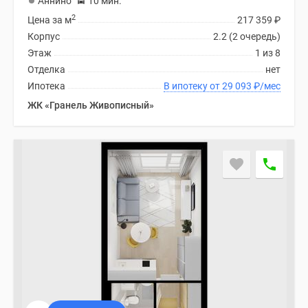
Аннино
10 мин.
2
Цена за м
217 359
₽
Корпус
2.2 (2 очередь)
Этаж
1 из 8
Отделка
нет
Ипотека
В ипотеку от 29 093
₽
/мес
ЖК «Гранель Живописный»