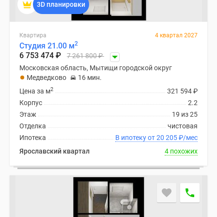
3D планировки
Квартира
4 квартал 2027
2
Студия 21.00 м
6 753 474
₽
7 261 800
₽
Московская область, Мытищи городской округ
Медведково
16 мин.
2
Цена за м
321 594
₽
Корпус
2.2
Этаж
19 из 25
Отделка
чистовая
Ипотека
В ипотеку от 20 205
₽
/мес
Ярославский квартал
4 похожих