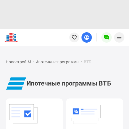
Новостройки
Квартиры
Ипотека
Новостройки
Москвы
Новострой-М
•
Ипотечные программы
•
ВТБ
Новостройки
Подмосковья
Новостройки
Ипотечные программы ВТБ
Новой
Москвы
Готовые
новостройки
Новостройки
на
карте