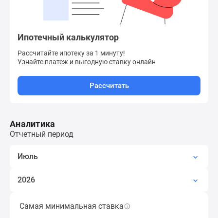
Дзен
Машино-
места
Ипотечный калькулятор
Апартаменты
Рассчитайте ипотеку за 1 минуту!
#траншевая
Узнайте платеж
и выгодную ставку онлайн
ипотека
#рассрочка
Рассчитать
ИТ-
ипотека
Квартиры
Аналитика
со
Отчетный период
скидками
до
Июль
41%
Видео
2026
360°
новостроек
Самая минимальная ставка
Наименьшая ставка по ипотеке за период,
Субсидированная
кроме субсидированных застройщиком.