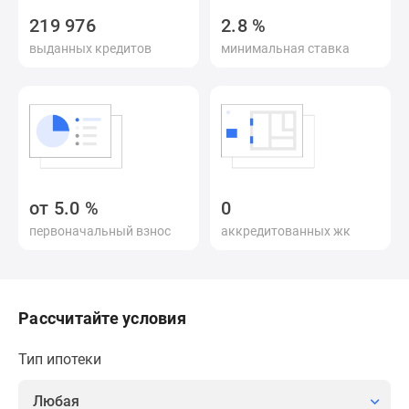
Специальные
219 976
2.8
%
предложения
выданных кредитов
минимальная ставка
Коммерческие
помещения
Продавцы
и
застройщики
Панорамы
новостроек
от
5.0
%
0
Видеообзор
первоначальный взнос
аккредитованных жк
новостроек
Экспертиза
новостроек
Экология
Рассчитайте условия
Москвы
и
Тип ипотеки
Подмосковья
Студии
Любая