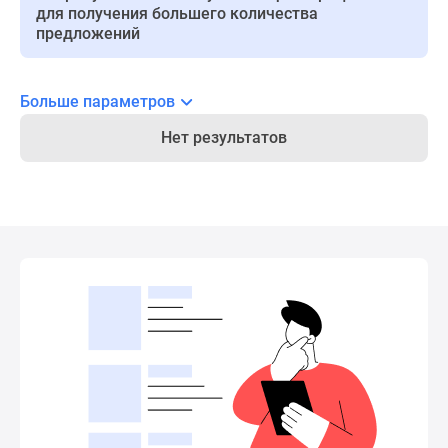
для получения большего количества
Новости
предложений
недвижимости
Мнение
эксперта
Больше параметров
Аналитика
рынка
Нет результатов
Покупателю
Экспертиза
новостроек
Эксперты
и
авторы
О
проекте
Контакты
Реклама
на
сайте
Vk