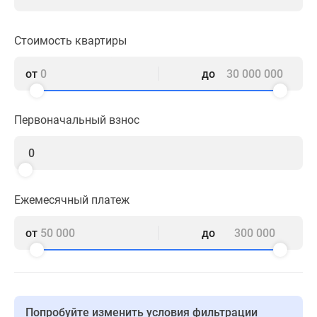
1-
комнатные
2-
Стоимость квартиры
комнатные
3-
от
до
комнатные
Квартиры
Первоначальный взнос
на
карте
Ипотечный
калькулятор
Семейная
Ежемесячный платеж
ипотека
Военная
от
до
ипотека
Банки
и
программы
Медиа
Попробуйте изменить условия фильтрации