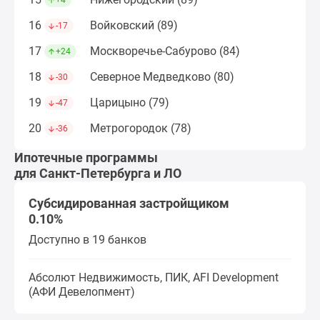
+4
поселки
16
Войковский (89)
-17
у
водоема
17
Москворечье-Сабурово (84)
+24
Коттеджные
18
Северное Медведково (80)
-30
поселки
в
19
Царицыно (79)
-47
ипотеку
20
Метрогородок (78)
-36
Бизнес-
центры
Ипотечные программы
Коттеджи
для Санкт-Петербурга и ЛО
Скидки
Субсидированная застройщиком
и
0.10%
акции
Макс
Доступно в 19 банков
Абсолют Недвижимость, ПИК, AFI Development
(АФИ Девелопмент)