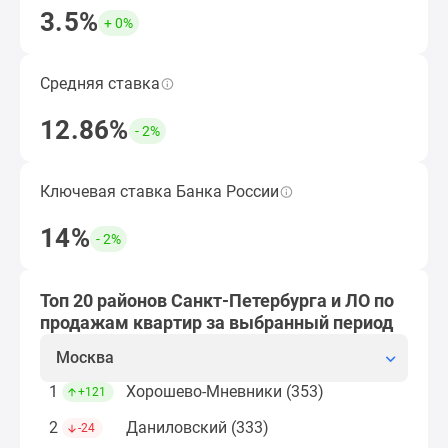
застройщиком
3.5%
+ 0%
Rutube
Подобрать ипотечную программу
Поиск
дома
Средняя ставка
Средняя ставка по ипотеке за период, кроме
в
субсидированных застройщиком.
12.86%
Москве
- 2%
Открыть подборку ЖК
Программа
реновации
Ключевая ставка Банка России
Величина ключевой ставки ЦБ по итогам
в
выбранного периода.
Москве
14%
- 2%
Новостройки
Рассчитать ипотеку
премиум-
класса
Топ 20 районов Санкт-Петербурга и ЛО по
Новостройки
продажам квартир за выбранный период
бизнес-
Москва
класса
Рассрочка
1
Хорошево-Мневники (353)
+121
Траншевая
2
Даниловский (333)
-24
ипотека