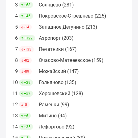
Дома
3
Солнцево (281)
+63
и
4
Покровское-Стрешнево (225)
+46
коттеджи
Коттеджные
5
Западное Дегунино (213)
-14
поселки
6
Аэропорт (203)
+122
в
Новой
7
Печатники (167)
-133
Москве
8
Очаково-Матвеевское (159)
-82
Готовые
коттеджные
9
Можайский (147)
-89
поселки
10
Гольяново (135)
+29
Строящиеся
коттеджные
11
Хорошевский (128)
+57
поселки
12
Раменки (99)
-5
Коттеджные
поселки
13
Митино (94)
+6
в
14
Лефортово (92)
+35
лесу
Коттеджные
15
Нижегородский (89)