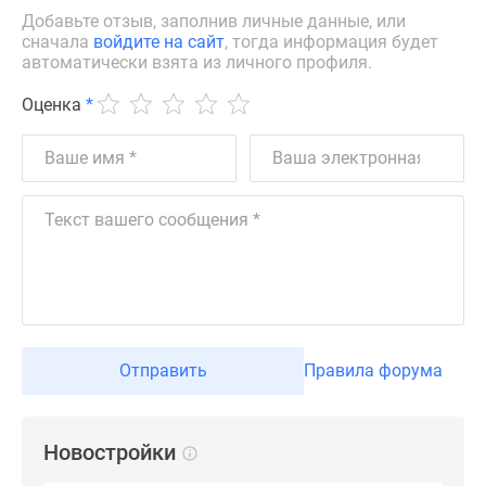
Новости
Добавьте отзыв, заполнив личные данные, или
сначала
войдите на сайт
, тогда информация будет
недвижимости
автоматически взята из личного профиля.
Мнение
эксперта
Оценка
*
Аналитика
рынка
Покупателю
Экспертиза
новостроек
Эксперты
и
авторы
О
проекте
Отправить
Правила форума
Контакты
Реклама
на
Новостройки
сайте
Vk