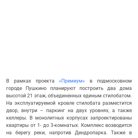
Специальные
предложения
Коммерческие
помещения
Продавцы
и
застройщики
Панорамы
новостроек
Видеообзор
В рамках проекта
«Премиум»
в подмосковном
новостроек
городе Пушкино планируют построить два дома
Экспертиза
высотой 21 этаж, объединенных единым стилобатом.
новостроек
На эксплуатируемой кровле стилобата разместится
Экология
двор, внутри – паркинг на двух уровнях, а также
Москвы
келлеры. В монолитных корпусах запроектированы
и
квартиры от 1- до 3-комнатых. Комплекс возводится
Подмосковья
на берегу реки, напротив Дендропарка. Также в
Студии