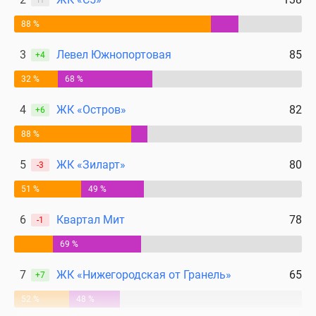
поселки
88 %
у
водоема
3
Левел Южнопортовая
85
+4
Коттеджные
32 %
68 %
поселки
в
4
ЖК «Остров»
82
+6
ипотеку
Бизнес-
88 %
центры
5
ЖК «Зиларт»
80
-3
Коттеджи
Скидки
51 %
49 %
и
акции
6
Квартал Мит
78
-1
Макс
69 %
7
ЖК «Нижегородская от Гранель»
65
+7
52 %
48 %