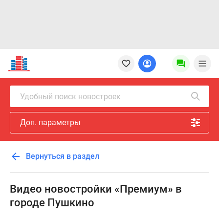
Новостройки
Квартиры
Ипотека
Новостройки
Удобный поиск новостроек
Москвы
Новостройки
Доп. параметры
Подмосковья
Новостройки
Новой
Вернуться в раздел
Москвы
Готовые
новостройки
Видео новостройки «Премиум» в
Новостройки
городе Пушкино
на
карте