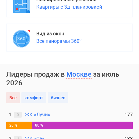
Дома
Квартиры с 3д планировкой
и
коттеджи
Коттеджные
Вид из окон
поселки
о
Все панорамы 360
в
Новой
Москве
Готовые
коттеджные
Лидеры продаж в
Москве
за июль
поселки
2026
Строящиеся
коттеджные
Все
комфорт
бизнес
поселки
Коттеджные
1
ЖК «Лучи»
177
0
поселки
в
20 %
80 %
лесу
Коттеджные
2
ЖК «С5»
138
Н