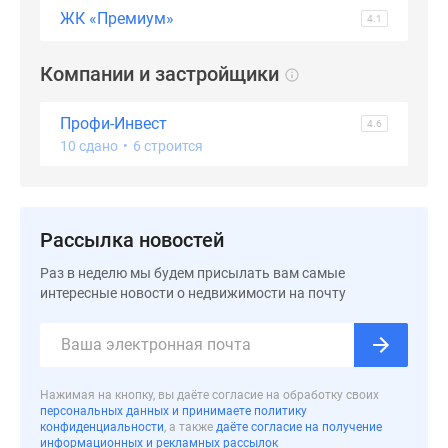
ЖК «Премиум»
Дзен
4.1
Машино-
места
Компании и застройщики
Апартаменты
#траншевая
Профи-Инвест
4.6
ипотека
10 сдано
•
6 строится
#рассрочка
ИТ-
ипотека
Рассылка новостей
Квартиры
со
Раз в неделю мы будем присылать вам самые
скидками
интересные новости о недвижимости на почту
до
41%
Видео
360°
Нажимая на кнопку, вы даёте согласие на обработку своих
новостроек
персональных данных и принимаете политику
конфиденциальности
, а также
даёте согласие на получение
Субсидированная
информационных и рекламных рассылок