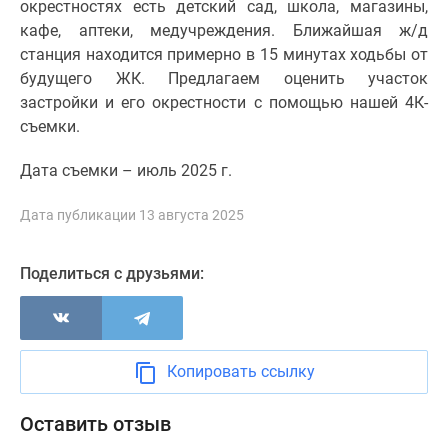
окрестностях есть детский сад, школа, магазины,
1-
кафе, аптеки, медучреждения. Ближайшая ж/д
комнатные
станция находится примерно в 15 минутах ходьбы от
2-
будущего ЖК. Предлагаем оценить участок
комнатные
застройки и его окрестности с помощью нашей 4К-
3-
съемки.
комнатные
Квартиры
Дата съемки – июль 2025 г.
на
карте
Дата публикации 13 августа 2025
Ипотечный
калькулятор
Семейная
Поделиться с друзьями:
ипотека
Военная
ипотека
Банки
Копировать ссылку
и
программы
Оставить отзыв
Медиа