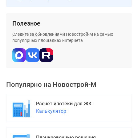
застройщиком
Rutube
Поиск
Полезное
дома
в
Следите за обновлениями Новострой-М на самых
Москве
популярных площадках интернета
Программа
реновации
в
Москве
Новостройки
премиум-
Популярно на
Новострой-М
класса
Новостройки
Расчет ипотеки для ЖК
бизнес-
Калькулятор
класса
Рассрочка
Траншевая
ипотека
Планировочные решения