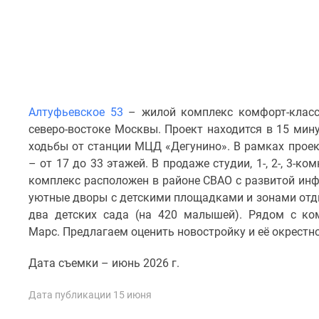
комнатные
Квартиры
на
карте
Ипотечный
калькулятор
Семейная
ипотека
Алтуфьевское 53
– жилой комплекс комфорт-класс
Военная
северо-востоке Москвы. Проект находится в 15 мин
ипотека
ходьбы от станции МЦД «Дегунино». В рамках проек
Банки
– от 17 до 33 этажей. В продаже студии, 1-, 2-, 3-
и
программы
комплекс расположен в районе СВАО с развитой инф
Медиа
уютные дворы с детскими площадками и зонами отды
Новости
два детских сада (на 420 малышей). Рядом с ко
недвижимости
Марс. Предлагаем оценить новостройку и её окрестн
Мнение
эксперта
Дата съемки – июнь 2026 г.
Аналитика
рынка
Покупателю
Дата публикации 15 июня
Экспертиза