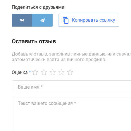
новостроек
Поделиться с друзьями:
Эксперты
и
авторы
Копировать ссылку
О
проекте
Контакты
Оставить отзыв
Реклама
на
Добавьте отзыв, заполнив личные данные, или снача
сайте
автоматически взята из личного профиля.
Vk
Дзен
Машино-
Оценка
*
места
Апартаменты
#траншевая
ипотека
#рассрочка
ИТ-
ипотека
Квартиры
со
скидками