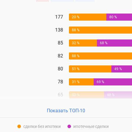
177
20 %
80 %
138
88 %
85
32 %
68 %
82
88 %
80
51 %
49 %
78
31 %
69 %
65
52 %
48 %
Показать ТОП-10
сделки без ипотеки
ипотечные сделки