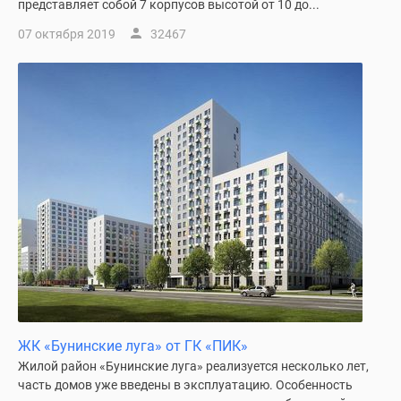
1-
представляет собой 7 корпусов высотой от 10 до...
комнатные
07 октября 2019
32467
2-
комнатные
3-
комнатные
Квартиры
на
карте
Ипотечный
калькулятор
Семейная
ипотека
Военная
ипотека
Банки
ЖК «Бунинские луга» от ГК «ПИК»
и
Жилой район «Бунинские луга» реализуется несколько лет,
программы
часть домов уже введены в эксплуатацию. Особенность
Медиа