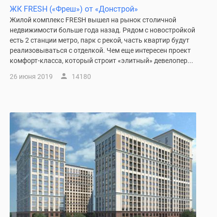
застройщиком
ЖК FRESH («Фреш») от «Донстрой»
Rutube
Жилой комплекс FRESH вышел на рынок столичной
Поиск
недвижимости больше года назад. Рядом с новостройкой
дома
есть 2 станции метро, парк с рекой, часть квартир будут
в
реализовываться с отделкой. Чем еще интересен проект
Москве
комфорт-класса, который строит «элитный» девелопер...
Программа
26 июня 2019
14180
реновации
в
Москве
Новостройки
премиум-
класса
Новостройки
бизнес-
класса
Рассрочка
Траншевая
ипотека