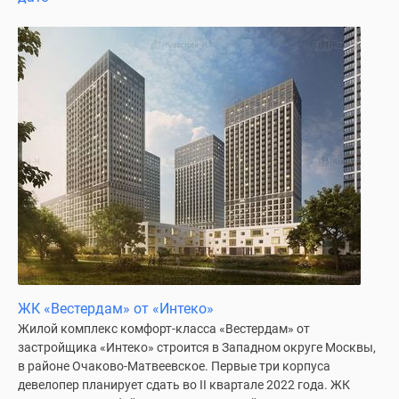
Специальные
предложения
Коммерческие
помещения
Продавцы
и
застройщики
Панорамы
новостроек
Видеообзор
новостроек
Экспертиза
новостроек
Экология
ЖК «Вестердам» от «Интеко»
Москвы
Жилой комплекс комфорт-класса «Вестердам» от
и
застройщика «Интеко» строится в Западном округе Москвы,
Подмосковья
в районе Очаково-Матвеевское. Первые три корпуса
Студии
девелопер планирует сдать во II квартале 2022 года. ЖК