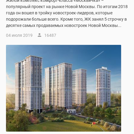
Жилой комплекс комфорт-класса «Москвичка» –
Дзен
популярный проект на рынке Новой Москвы. По итогам 2018
года он вошел в тройку новостроек-лидеров, которые
Машино-
подорожали больше всего. Кроме того, ЖК занял 5 строчку в
места
десятке самых продаваемых новостроек Новой Москвы...
Апартаменты
#траншевая
04 июля 2019
16487
ипотека
#рассрочка
ИТ-
ипотека
Квартиры
со
скидками
до
41%
Видео
360°
новостроек
Субсидированная