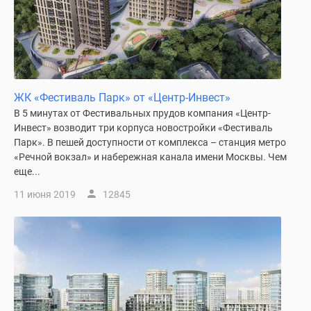
поселки
у
водоема
Коттеджные
поселки
ЖК «Фестиваль Парк» от «Центр-Инвест»
в
В 5 минутах от Фестивальных прудов компания «Центр-
ипотеку
Инвест» возводит три корпуса новостройки «Фестиваль
Бизнес-
Парк». В пешей доступности от комплекса – станция метро
центры
«Речной вокзал» и набережная канала имени Москвы. Чем
Коттеджи
еще...
Скидки
11 июня 2019
12845
и
акции
Макс