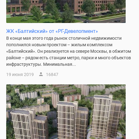
Дома
и
коттеджи
Коттеджные
ЖК «Балтийский» от «РГ-Девелопмент»
поселки
В конце мая этого года рынок столичной недвижимости
в
пополнился новым проектом – жилым комплексом
Новой
«Балтийский». Он реализуется на севере Москвы, в обжитом
Москве
районе – рядом есть станции метро, парки и много объектов
Готовые
инфраструктуры. Минимальная...
коттеджные
19 июня 2019
16847
поселки
Строящиеся
коттеджные
поселки
Коттеджные
поселки
в
лесу
Коттеджные