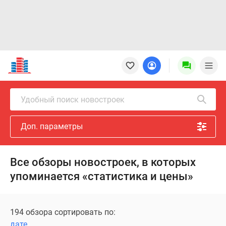
Новостройки
Квартиры
Ипотека
Новостройки
Удобный поиск новостроек
Москвы
Новостройки
Доп. параметры
Подмосковья
Новостройки
Новой
Все обзоры новостроек, в которых
Москвы
упоминается «статистика и цены»
Готовые
новостройки
Новостройки
194 обзора сортировать по:
на
дате
карте